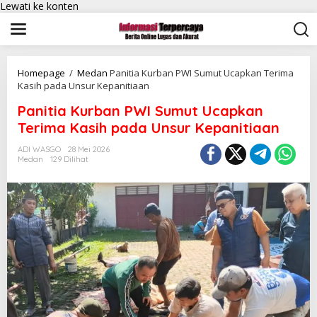
Lewati ke konten
Homepage
/
Medan
Panitia Kurban PWI Sumut Ucapkan Terima
Kasih pada Unsur Kepanitiaan
Panitia Kurban PWI Sumut Ucapkan
Terima Kasih pada Unsur Kepanitiaan
ADI WASGO
28 Mei 2026
Medan
129 Dilihat