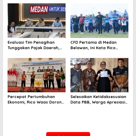
Sinergi dengan Kecamatan
Evaluasi Tim Penagihan
CFD Pertama di Medan
Tunggakan Pajak Daerah,
Belawan, Ini Kata Rico
Bapenda Medan Berhasil
Waas…
Tagih Rp 1,4 M pada Juli
2026
Percepat Pertumbuhan
Selesaikan Ketidaksesuaian
Ekonomi, Rico Waas Dorong
Data PBB, Warga Apresiasi
Penguatan Sinergi Pemko-
Respon Cepat Bapenda
DPRD
Kota Medan