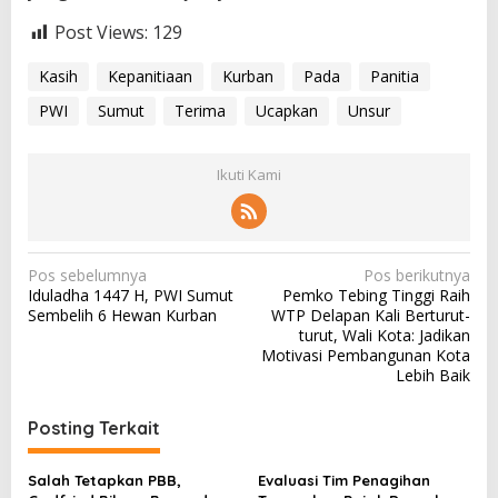
Post Views:
129
Kasih
Kepanitiaan
Kurban
Pada
Panitia
PWI
Sumut
Terima
Ucapkan
Unsur
Ikuti Kami
N
Pos sebelumnya
Pos berikutnya
Iduladha 1447 H, PWI Sumut
Pemko Tebing Tinggi Raih
a
Sembelih 6 Hewan Kurban
WTP Delapan Kali Berturut-
v
turut, Wali Kota: Jadikan
Motivasi Pembangunan Kota
i
Lebih Baik
g
a
Posting Terkait
s
Salah Tetapkan PBB,
Evaluasi Tim Penagihan
i