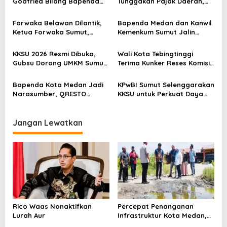
Godfried Bilang Bapenda
Tunggakan Pajak Daerah,
p
Wajib Ganti Rugi dan Bayar
Bapenda Medan Berhasil
Denda pada WP
Tagih Rp 1,4 M pada Juli
o
Forwaka Belawan Dilantik,
Bapenda Medan dan Kanwil
2026
Ketua Forwaka Sumut,
Kemenkum Sumut Jalin
s
Irfandi: Tingkatkan
Sinergi Penguatan Tata
Profesionalisme Wartawan
Kelola Perpajakan
KKSU 2026 Resmi Dibuka,
Wali Kota Tebingtinggi
di Wilayah Hukum Kejari
Gubsu Dorong UMKM Sumut
Terima Kunker Reses Komisi
Belawan
Naik Kelas, Tembus Pasar
X DPR RI, Dorong Sinergi
Global dan Tarik Investasi
Pusat-Daerah untuk SDM
Bapenda Kota Medan Jadi
KPwBI Sumut Selenggarakan
Unggul
Narasumber, QRESTO
KKSU untuk Perkuat Daya
Tampil sebagai Best
Saing UMKM sebagai
Practice pada Capacity
Penggerak Pertumbuhan
Building TP2DD Regional
Ekonomi Daerah
Jangan Lewatkan
Sumatera 2026 di
Palembang
Rico Waas Nonaktifkan
Percepat Penanganan
Lurah Aur
Infrastruktur Kota Medan,
Dinas SDABMBK Perkuat