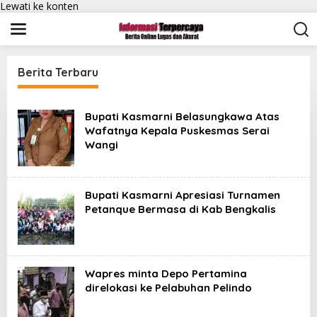
Lewati ke konten
Berita Terbaru
I
n
Bupati Kasmarni Belasungkawa Atas
f
Wafatnya Kepala Puskesmas Serai
o
Wangi
r
m
a
s
i
Bupati Kasmarni Apresiasi Turnamen
T
Petanque Bermasa di Kab Bengkalis
e
r
p
e
r
Wapres minta Depo Pertamina
c
a
direlokasi ke Pelabuhan Pelindo
y
a