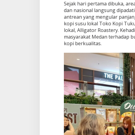
a
Sejak hari pertama dibuka, area
l
dan nasional langsung dipadati
antrean yang mengular panjang
kopi susu lokal Toko Kopi Tuk
lokal, Alligator Roastery. Keh
masyarakat Medan terhadap bu
kopi berkualitas.