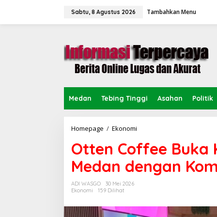
L
Tambahkan Menu
e
Sabtu, 8 Agustus 2026
w
a
t
i
k
e
k
o
n
Medan
Tebing Tinggi
Asahan
Politik
t
e
n
Homepage
/
Ekonomi
O
t
Otten Coffee Buka 
t
e
Medan dengan Komp
n
C
o
ADI WASGO
30 Mei 2026
f
Ekonomi
159 Dilihat
f
e
e