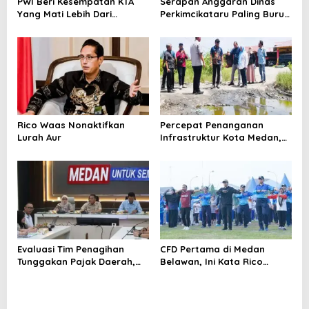
PWI Beri Kesempatan KTA
Serapan Anggaran Dinas
s
Yang Mati Lebih Dari
Perkimcikataru Paling Buruk,
Setahun Diaktifkan Kembali
Plh Sekda: Kami Sarankan
Dievaluasi
Rico Waas Nonaktifkan
Percepat Penanganan
Lurah Aur
Infrastruktur Kota Medan,
Dinas SDABMBK Perkuat
Sinergi dengan Kecamatan
Evaluasi Tim Penagihan
CFD Pertama di Medan
Tunggakan Pajak Daerah,
Belawan, Ini Kata Rico
Bapenda Medan Berhasil
Waas…
Tagih Rp 1,4 M pada Juli
2026