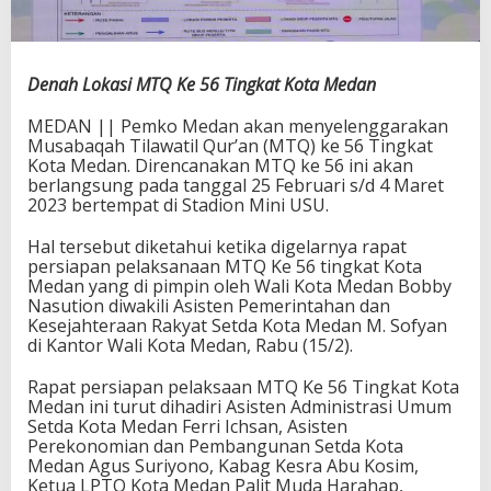
Denah Lokasi MTQ Ke 56 Tingkat Kota Medan
MEDAN || Pemko Medan akan menyelenggarakan
Musabaqah Tilawatil Qur’an (MTQ) ke 56 Tingkat
Kota Medan. Direncanakan MTQ ke 56 ini akan
berlangsung pada tanggal 25 Februari s/d 4 Maret
2023 bertempat di Stadion Mini USU.
Hal tersebut diketahui ketika digelarnya rapat
persiapan pelaksanaan MTQ Ke 56 tingkat Kota
Medan yang di pimpin oleh Wali Kota Medan Bobby
Nasution diwakili Asisten Pemerintahan dan
Kesejahteraan Rakyat Setda Kota Medan M. Sofyan
di Kantor Wali Kota Medan, Rabu (15/2).
Rapat persiapan pelaksaan MTQ Ke 56 Tingkat Kota
Medan ini turut dihadiri Asisten Administrasi Umum
Setda Kota Medan Ferri Ichsan, Asisten
Perekonomian dan Pembangunan Setda Kota
Medan Agus Suriyono, Kabag Kesra Abu Kosim,
Ketua LPTQ Kota Medan Palit Muda Harahap,