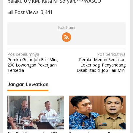
pelaku UMKM.”Kata M. Sofyan.***WASGO
Post Views:
3,441
Ikuti Kami
N
Pos sebelumnya
Pos berikutnya
Pemko Gelar Job Fair Mini,
Pemko Medan Sediakan
a
298 Lowongan Pekerjaan
Loker bagi Penyandang
v
Tersedia
Disabilitas di Job Fair Mini
i
Jangan Lewatkan
g
a
s
i
p
o