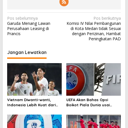
N
Pos sebelumnya
Pos berikutnya
Garuda Menang Lawan
Komisi IV Nilai Pembangunan
a
Perusahaan Leasing di
di Kota Medan tidak Sesuai
v
Prancis
dengan Perizinan, Hambat
Peningkatan PAD
i
g
Jangan Lewatkan
a
s
i
p
o
s
Vietnam Diwanti-wanti,
UEFA Akan Bahas Opsi
Indonesia Lebih Kuat dari
Boikot Piala Dunia usai
Singapura!
Proposal Baru FIFA