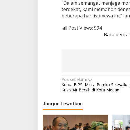
“Dalam semangat menjaga mome
terdekat, kami memohon dengan
beberapa hari istimewa ini,” l
Post Views:
994
Baca berita
N
Pos sebelumnya
Ketua F-PSI Minta Pemko Selesaika
a
Krisis Air Bersih di Kota Medan
v
i
Jangan Lewatkan
g
a
s