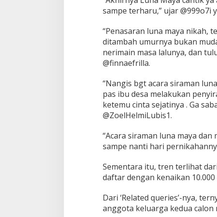
“Akhirnya Luna Maya cantik ya
sampe terharu,” ujar @999o7i y
“Penasaran luna maya nikah, t
ditambah umurnya bukan muda 
nerimain masa lalunya, dan tul
@finnaefrilla.
“Nangis bgt acara siraman lun
pas ibu desa melakukan penyir
ketemu cinta sejatinya . Ga sab
@ZoelHelmiLubis1.
“Acara siraman luna maya dan 
sampe nanti hari pernikahanny
Sementara itu, tren terlihat d
daftar dengan kenaikan 10.000 
Dari ‘Related queries’-nya, t
anggota keluarga kedua calon m