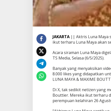
u
t
a
n
T
e
r
h
JAKARTA
|| Aktris Luna Maya s
a
ikut terharu Luna Maya akan se
r
u
Acara siraman Luna Maya digel
TS Media, Selasa (6/5/2025).
Banyak yang menyaksikan vide
8.000 likes yang didapatkan u
LUNA MAYA & MAXIME BOUTTIE
Di X, tak sedikit netizen yan
Bouttier. Mereka ikut terharu 
perempuan kelahiran 26 Agustu