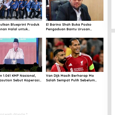
ulkan Blueprint Produk
El Barino Shah Buka Posko
nan Halal untuk
Pengaduan Bantu Urusan
Kawasan di IMT GT 32
Adminduk
n 1.061 KMP Nasional,
Van Dijk Masih Berharap Mo
sution Sebut Koperasi
Salah Sempat Pulih Sebelum
guat Ekonomi Rakyat
Musim Tuntas
ng wajib ditandai
*