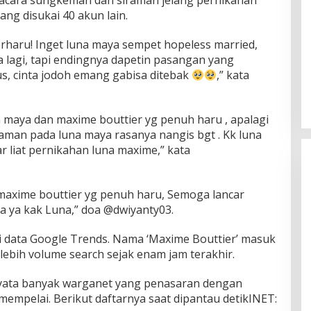
 acara sungkeman dan siraman jelang pernikahan
ang disukai 40 akun lain.
erharu! Inget luna maya sempet hopeless married,
lagi, tapi endingnya dapetin pasangan yang
us, cinta jodoh emang gabisa ditebak
,” kata
a maya dan maxime bouttier yg penuh haru , apalagi
aman pada luna maya rasanya nangis bgt . Kk luna
ar liat pernikahan luna maxime,” kata
maxime bouttier yg penuh haru, Semoga lancar
a ya kak Luna,” doa @dwiyanty03.
ari data Google Trends. Nama ‘Maxime Bouttier’ masuk
lebih volume search sejak enam jam terakhir.
ernyata banyak warganet yang penasaran dengan
empelai. Berikut daftarnya saat dipantau detikINET: