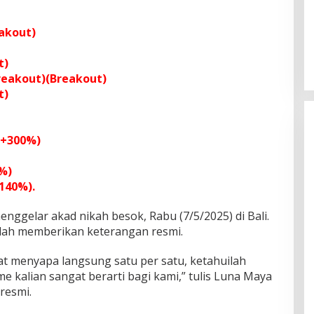
akout)
t)
reakout)(Breakout)
t)
(+300%)
%)
140%).
ggelar akad nikah besok, Rabu (7/5/2025) di Bali.
lah memberikan keterangan resmi.
at menyapa langsung satu per satu, ketahuilah
 kalian sangat berarti bagi kami,” tulis Luna Maya
resmi.