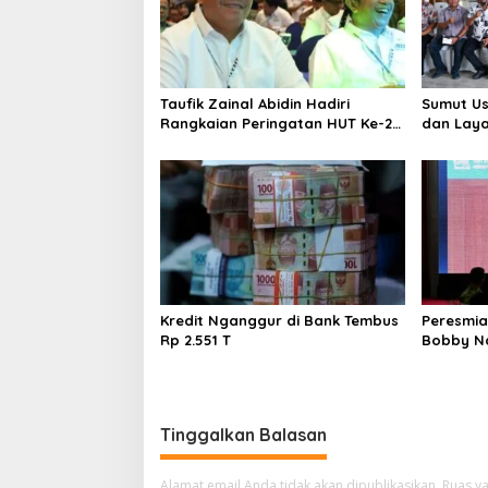
i
p
o
Taufik Zainal Abidin Hadiri
Sumut Us
s
Rangkaian Peringatan HUT Ke-26
dan Laya
APKASI
Program 
Kredit Nganggur di Bank Tembus
Peresmia
Rp 2.551 T
Bobby Na
Jadi Pen
Tinggalkan Balasan
Alamat email Anda tidak akan dipublikasikan.
Ruas ya