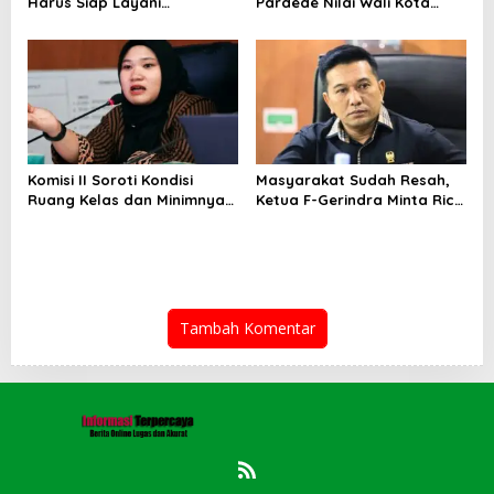
Harus Siap Layani
Pardede Nilai Wali Kota
Masyarakat Susah Maupun
Gagal Majukan BUMD, PUD
Senang
Pembangunan Merugi
Setiap Tahun
Komisi II Soroti Kondisi
Masyarakat Sudah Resah,
Ruang Kelas dan Minimnya
Ketua F-Gerindra Minta Rico
Fasilitas Pendidikan di UPT
Waas Serius Benahi Sistem
SMPN 39 Medan
Parkir dan Lampu Jalan
Tambah Komentar