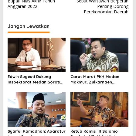
Bupati Nias Akhir Tahun
Sebut Wartawan Berperan
v
Anggaran 2022
Penting Dorong
Perekonomian Daerah
i
g
Jangan Lewatkan
a
s
i
p
o
s
Edwin Sugesti Dukung
Carut Marut PKH Medan
Inspektorat Medan Soroti
Makmur, Zulkarnaen
Kinerja Kadis Perkimcikataru
Pertanyakan Keseriusan
Terkait Rendahnya Serapan
Pemko Salurkan Bansos
Anggaran
Syaiful Ramadhan: Aparatur
Ketua Komisi III Salomo