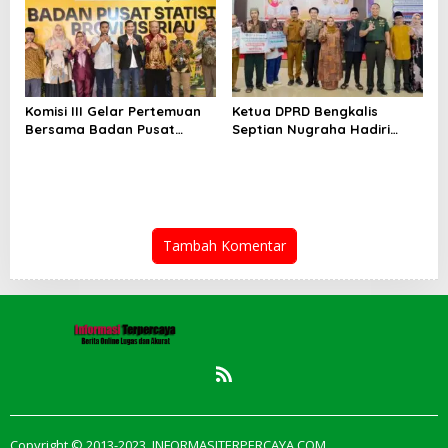
Komisi III Gelar Pertemuan
Ketua DPRD Bengkalis
Bersama Badan Pusat
Septian Nugraha Hadiri
Statistik Prov. Riau Bahas
Safari Ramadhan Pemkab di
Perekonomian Bengkalis
Kecamatan Pinggir
Tambah Komentar
Copyright © 2013-2023. INFORMASITERPERCAYA.COM