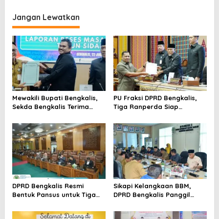
i
Jangan Lewatkan
g
a
s
i
p
o
Mewakili Bupati Bengkalis,
PU Fraksi DPRD Bengkalis,
s
Sekda Bengkalis Terima
Tiga Ranperda Siap
Laporan Reses Masa Sidang
Dilanjutkan ke Tingkat
II
Pembahasan
DPRD Bengkalis Resmi
Sikapi Kelangkaan BBM,
Bentuk Pansus untuk Tiga
DPRD Bengkalis Panggil
Ranperda Strategis
Pihak Terkait