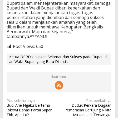
Bupati dalam mensejahterakan masyarakat, semoga
Bupati dan Wakil Bupati diberi keberkahan dan
kelancaran dalam menjalankan tugas-tugas
pemerintahan yang diemban dan semoga sukses
selalu dalam menjalankan amanah yang telah
diberikan untuk membawa Kabupaten Bengkalis
Bermarwah, Maju dan Sejahtera,”
tambahnya.***ANDI
Post Views:
650
Ketua DPRD Ucapkan Selamat dan Sukses pada Bupati d
an Wakil Bupati yang Baru Dilantik
Ikuti Kami
N
Pos sebelumnya
Pos berikutnya
Budi Arie Ngaku Bertemu
Duduk Perkara Dugaan
a
Jokowi Bahas Partai Super
Pemerasan Berujung Nikita
v
Tbk, Apa Itu?
Mirzani Jadi Tersangka