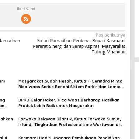
Ikuti Kami
Pos berikutnya
 Ramadhan
Safari Ramadhan Perdana, Bupati Kasmarni
Pererat Sinergi dan Serap Aspirasi Masyarakat
Talang Muandau
ani
Masyarakat Sudah Resah, Ketua F-Gerindra Minta
Rico Waas Serius Benahi Sistem Parkir dan Lampu
Jalan
ong
DPRD Gelar Raker, Rico Waas Berharap Hasilkan
an
Produk Lebih Baik untuk Masyarakat
iahkan
Forwaka Belawan Dilantik, Ketua Forwaka Sumut,
Irfandi: Tingkatkan Profesionalisme Wartawan di
Wilayah Hukum Kejari Belawan
alui
Kasmarni Hadiri Upacara Pembukaan Pendidikan