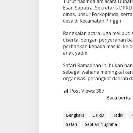
Turut hadir dalam acara Bupati
r
Esan Saputra, Sekretaris DPRD R
i
dinas, unsur Forkopimda, sert
S
desa di Kecamatan Pinggir.
a
f
a
Rangkaian acara juga meliputi 
r
disertai dengan penyerahan ba
i
perbankan kepada masjid, kel
R
anak yatim.
a
m
a
Safari Ramadhan ini bukan hany
d
sebagai wahana meningkatkan 
h
organisasi perangkat daerah
a
n
Post Views:
387
P
e
Baca berita
m
k
a
Bengkalis
DPRD
Hadiri
b
d
Safari
Septian Nugraha
i