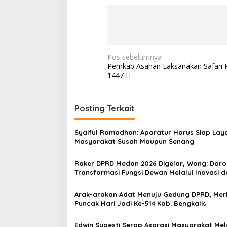
K
e
c
a
m
a
t
N
Pos sebelumnya
a
Pemkab Asahan Laksanakan Safari
a
n
1447 H
P
v
i
i
n
Posting Terkait
g
g
g
a
i
Syaiful Ramadhan: Aparatur Harus Siap Lay
r
s
Masyarakat Susah Maupun Senang
i
Raker DPRD Medan 2026 Digelar, Wong: Dor
p
Transformasi Fungsi Dewan Melalui Inovasi d
Digitalisasi
o
Arak-arakan Adat Menuju Gedung DPRD, Mer
s
Puncak Hari Jadi Ke-514 Kab. Bengkalis
Edwin Sugesti Serap Asprasi Masyarakat Mel