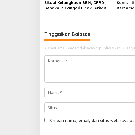
Sikapi Kelangkaan BBM, DPRD
Komisi II
Bengkalis Panggil Pihak Terkait
Bersama 
Prov. Ri
Bengkali
Tinggalkan Balasan
Alamat email Anda tidak akan dipublikasikan.
Ruas ya
Simpan nama, email, dan situs web saya pa