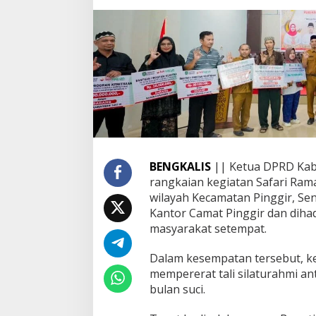
n
g
k
a
l
i
s
S
e
p
t
i
a
BENGKALIS
|| Ketua DPRD Kabu
n
rangkaian kegiatan Safari Ram
N
wilayah Kecamatan Pinggir, Sen
u
Kantor Camat Pinggir dan dihad
g
r
masyarakat setempat.
a
h
Dalam kesempatan tersebut, ke
a
mempererat tali silaturahmi a
H
bulan suci.
a
d
i