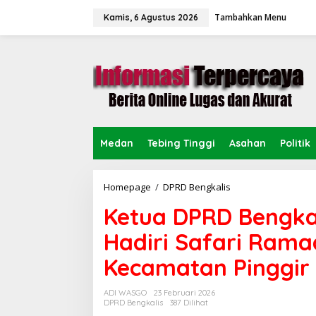
L
Tambahkan Menu
e
Kamis, 6 Agustus 2026
w
a
t
i
k
e
k
o
n
Medan
Tebing Tinggi
Asahan
Politik
t
e
n
Homepage
/
DPRD Bengkalis
K
e
Ketua DPRD Bengka
t
u
Hadiri Safari Ram
a
D
Kecamatan Pinggir
P
R
D
ADI WASGO
23 Februari 2026
B
DPRD Bengkalis
387 Dilihat
e