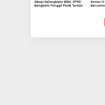
Sikapi Kelangkaan BBM, DPRD
Komisi II
Bengkalis Panggil Pihak Terkait
Bersama 
Prov. Ri
Bengkali