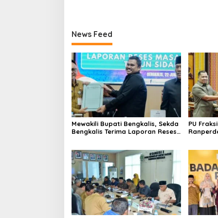
News Feed
Mewakili Bupati Bengkalis, Sekda
PU Fraks
Bengkalis Terima Laporan Reses
Ranperda
Masa Sidang II
Tingkat