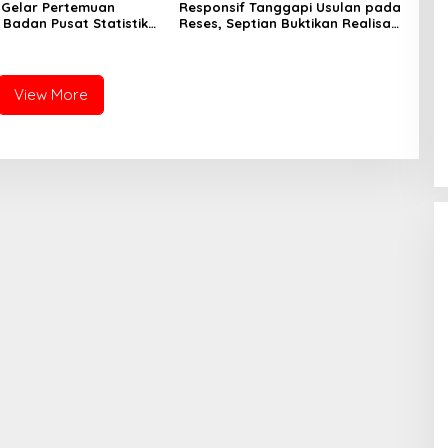
I Gelar Pertemuan
Responsif Tanggapi Usulan pada
Badan Pusat Statistik
Reses, Septian Buktikan Realisasi
au Bahas Perekonomian
Aspirasi Warga Lewat
s
Pembangunan Infrastruktur
View More