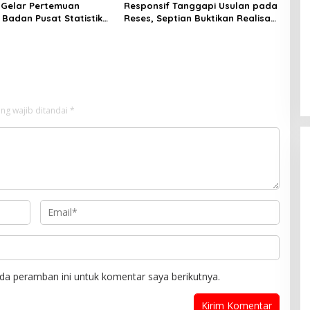
I Gelar Pertemuan
Responsif Tanggapi Usulan pada
Badan Pusat Statistik
Reses, Septian Buktikan Realisasi
au Bahas Perekonomian
Aspirasi Warga Lewat
s
Pembangunan Infrastruktur
ng wajib ditandai
*
da peramban ini untuk komentar saya berikutnya.