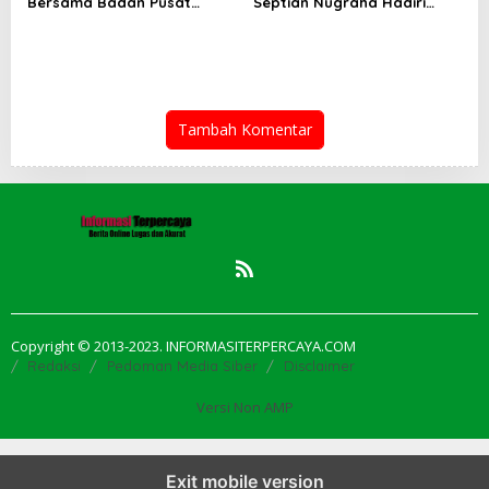
Bersama Badan Pusat
Septian Nugraha Hadiri
Statistik Prov. Riau Bahas
Safari Ramadhan Pemkab di
Perekonomian Bengkalis
Kecamatan Pinggir
Tambah Komentar
Copyright © 2013-2023. INFORMASITERPERCAYA.COM
Redaksi
Pedoman Media Siber
Disclaimer
Versi Non AMP
Exit mobile version