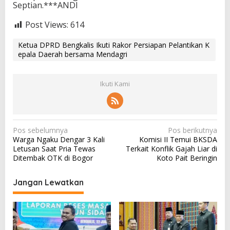
Septian.***ANDI
Post Views:
614
Ketua DPRD Bengkalis Ikuti Rakor Persiapan Pelantikan K
epala Daerah bersama Mendagri
Ikuti Kami
N
Pos sebelumnya
Pos berikutnya
Warga Ngaku Dengar 3 Kali
Komisi II Temui BKSDA
a
Letusan Saat Pria Tewas
Terkait Konflik Gajah Liar di
v
Ditembak OTK di Bogor
Koto Pait Beringin
i
Jangan Lewatkan
g
a
s