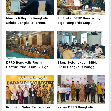
i
p
o
Mewakili Bupati Bengkalis,
PU Fraksi DPRD Bengkalis,
s
Sekda Bengkalis Terima
Tiga Ranperda Siap
Laporan Reses Masa Sidang
Dilanjutkan ke Tingkat
II
Pembahasan
DPRD Bengkalis Resmi
Sikapi Kelangkaan BBM,
Bentuk Pansus untuk Tiga
DPRD Bengkalis Panggil
Ranperda Strategis
Pihak Terkait
Komisi III Gelar Pertemuan
Ketua DPRD Bengkalis