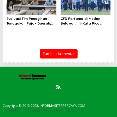
Evaluasi Tim Penagihan
CFD Pertama di Medan
Tunggakan Pajak Daerah,
Belawan, Ini Kata Rico
Bapenda Medan Berhasil
Waas…
Tagih Rp 1,4 M pada Juli
2026
Tambah Komentar
Copyright © 2013-2023. INFORMASITERPERCAYA.COM
Redaksi
Pedoman Media Siber
Disclaimer