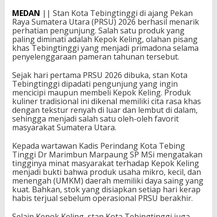
MEDAN
|| Stan Kota Tebingtinggi di ajang Pekan
Raya Sumatera Utara (PRSU) 2026 berhasil menarik
perhatian pengunjung. Salah satu produk yang
paling diminati adalah Kepok Keling, olahan pisang
khas Tebingtinggi yang menjadi primadona selama
penyelenggaraan pameran tahunan tersebut.
Sejak hari pertama PRSU 2026 dibuka, stan Kota
Tebingtinggi dipadati pengunjung yang ingin
mencicipi maupun membeli Kepok Keling. Produk
kuliner tradisional ini dikenal memiliki cita rasa khas
dengan tekstur renyah di luar dan lembut di dalam,
sehingga menjadi salah satu oleh-oleh favorit
masyarakat Sumatera Utara.
Kepada wartawan Kadis Perindang Kota Tebing
Tinggi Dr Marimbun Marpaung SP MSi mengatakan
tingginya minat masyarakat terhadap Kepok Keling
menjadi bukti bahwa produk usaha mikro, kecil, dan
menengah (UMKM) daerah memiliki daya saing yang
kuat. Bahkan, stok yang disiapkan setiap hari kerap
habis terjual sebelum operasional PRSU berakhir.
Selain Kepok Keling, stan Kota Tebingtinggi juga