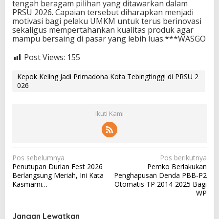
tengah beragam pilihan yang ditawarkan dalam
PRSU 2026. Capaian tersebut diharapkan menjadi
motivasi bagi pelaku UMKM untuk terus berinovasi
sekaligus mempertahankan kualitas produk agar
mampu bersaing di pasar yang lebih luas.***WASGO
Post Views:
155
Kepok Keling Jadi Primadona Kota Tebingtinggi di PRSU 2
026
Ikuti Kami
N
Pos sebelumnya
Pos berikutnya
Penutupan Durian Fest 2026
Pemko Berlakukan
a
Berlangsung Meriah, Ini Kata
Penghapusan Denda PBB-P2
v
Kasmarni…
Otomatis TP 2014-2025 Bagi
WP
i
g
Jangan Lewatkan