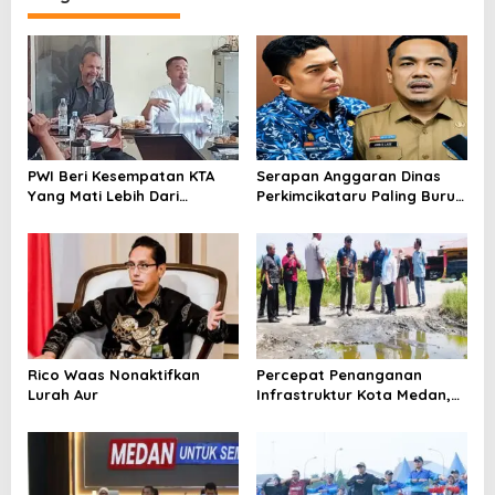
a
s
i
p
o
s
PWI Beri Kesempatan KTA
Serapan Anggaran Dinas
Yang Mati Lebih Dari
Perkimcikataru Paling Buruk,
Setahun Diaktifkan Kembali
Plh Sekda: Kami Sarankan
Dievaluasi
Rico Waas Nonaktifkan
Percepat Penanganan
Lurah Aur
Infrastruktur Kota Medan,
Dinas SDABMBK Perkuat
Sinergi dengan Kecamatan