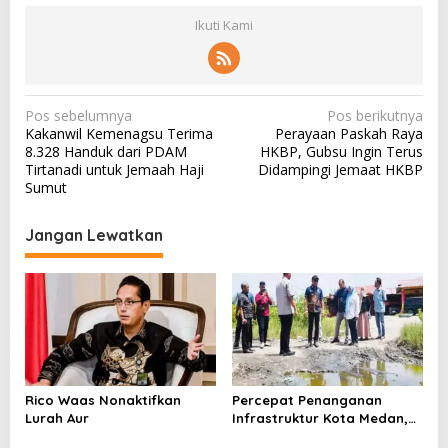
Ikuti Kami
N
Pos sebelumnya
Pos berikutnya
Kakanwil Kemenagsu Terima
Perayaan Paskah Raya
a
8.328 Handuk dari PDAM
HKBP, Gubsu Ingin Terus
v
Tirtanadi untuk Jemaah Haji
Didampingi Jemaat HKBP
Sumut
i
g
Jangan Lewatkan
a
s
i
p
o
s
Rico Waas Nonaktifkan
Percepat Penanganan
Lurah Aur
Infrastruktur Kota Medan,
Dinas SDABMBK Perkuat