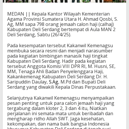
MEDAN || Kepala Kantor Wilayah Kementerian
Agama Provinsi Sumatera Utara H. Ahmad Qosbi, S.
Ag, MM sapa 798 orang jemaah calon haji (calhaj)
Kabupaten Deli Serdang bertempat di Aula MAN 2
Deli Serdang, Sabtu (26/4/25).
Pada kesempatan tersebut Kakanwil Kemenagsu
membuka secara resmi dan menjadi narasumber
pada kegiatan bimbingan manasik haji tingkat
Kabupaten Deli Serdang. Hadir pada kegiatan
tersebut Anggota Komisi VIII DPR RI, M. Husni, SE,
MM, Tenaga Ahli Badan Penyelenggara Haji,
Kakankemenag Kabupaten Deli Serdang Dr. H.
Saripuddin Daulay,
S.Ag
, M.Pd dan Bupati Deli
Serdang yang diwakili Kepala Dinas Perpustakaan.
Selanjutnya Kakanwil Kemenagsu menyampaikan
pesan penting untuk para calon jemaah haji yang
tergabung dalam kloter 2, 3 dan 4 itu, Niatkan
perjalanan ini semata-mata untuk beribadah dan
mengharap ridho Allah SWT. Jaga kesehatan,
kekompakan, dan nama baik bangsa Indonesia
khusunya Kabupaten Deli Serdang di tanah suci.