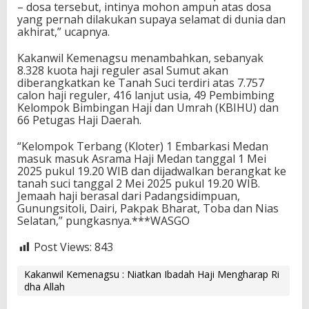
– dosa tersebut, intinya mohon ampun atas dosa
yang pernah dilakukan supaya selamat di dunia dan
akhirat,” ucapnya.
Kakanwil Kemenagsu menambahkan, sebanyak
8.328 kuota haji reguler asal Sumut akan
diberangkatkan ke Tanah Suci terdiri atas 7.757
calon haji reguler, 416 lanjut usia, 49 Pembimbing
Kelompok Bimbingan Haji dan Umrah (KBIHU) dan
66 Petugas Haji Daerah.
“Kelompok Terbang (Kloter) 1 Embarkasi Medan
masuk masuk Asrama Haji Medan tanggal 1 Mei
2025 pukul 19.20 WIB dan dijadwalkan berangkat ke
tanah suci tanggal 2 Mei 2025 pukul 19.20 WIB.
Jemaah haji berasal dari Padangsidimpuan,
Gunungsitoli, Dairi, Pakpak Bharat, Toba dan Nias
Selatan,” pungkasnya.***WASGO
Post Views:
843
Kakanwil Kemenagsu : Niatkan Ibadah Haji Mengharap Ri
dha Allah