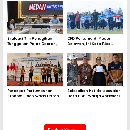
Sinergi dengan Kecamatan
Evaluasi Tim Penagihan
CFD Pertama di Medan
Tunggakan Pajak Daerah,
Belawan, Ini Kata Rico
Bapenda Medan Berhasil
Waas…
Tagih Rp 1,4 M pada Juli
2026
Percepat Pertumbuhan
Selesaikan Ketidaksesuaian
Ekonomi, Rico Waas Dorong
Data PBB, Warga Apresiasi
Penguatan Sinergi Pemko-
Respon Cepat Bapenda
DPRD
Kota Medan
Tambah Komentar