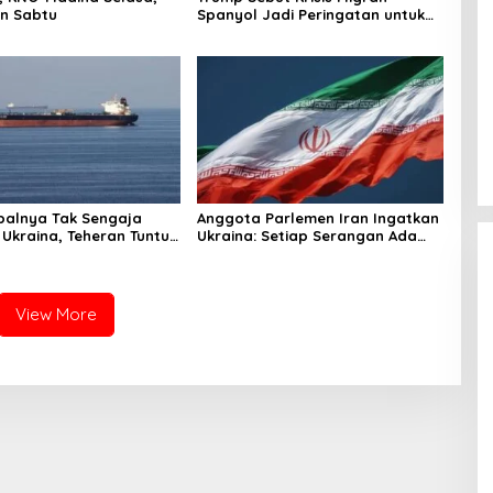
n Sabtu
Spanyol Jadi Peringatan untuk
AS!
palnya Tak Sengaja
Anggota Parlemen Iran Ingatkan
 Ukraina, Teheran Tuntut
Ukraina: Setiap Serangan Ada
gi
Harganya!
View More