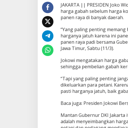
JAKARTA || PRESIDEN Joko Wid
n
harga gabah sebelum harga komo
panen raya di banyak daerah.
“Yang paling penting memang 
harganya jatuh karena ini pane
panen raya padi bersama Guber
Jawa Timur, Sabtu (11/3).
Jokowi mengatakan harga gab
sehingga pembelian gabah keri
“Tapi yang paling penting jang
dikeluarkan para petani. Karena
pasti harganya jatuh, baik gab
Baca juga: Presiden Jokowi Be
Mantan Gubernur DKI Jakarta i
adalah menyeimbangkan harga 
petani dan pedagang mendapat