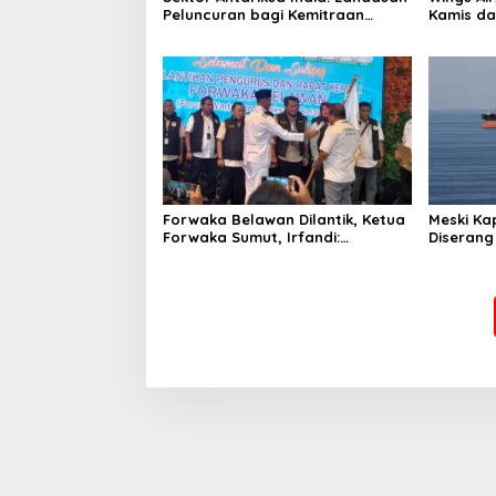
Peluncuran bagi Kemitraan
Kamis da
Global
Forwaka Belawan Dilantik, Ketua
Meski Ka
Forwaka Sumut, Irfandi:
Diserang
Tingkatkan Profesionalisme
Ganti Ru
Wartawan di Wilayah Hukum
Kejari Belawan