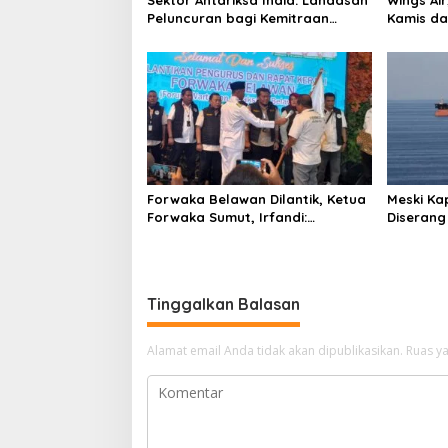
s
Peluncuran bagi Kemitraan
Kamis da
Global
Forwaka Belawan Dilantik, Ketua
Meski Ka
Forwaka Sumut, Irfandi:
Diserang
Tingkatkan Profesionalisme
Ganti Ru
Wartawan di Wilayah Hukum
Kejari Belawan
Tinggalkan Balasan
Alamat email Anda tidak akan dipublikasikan.
Ruas ya