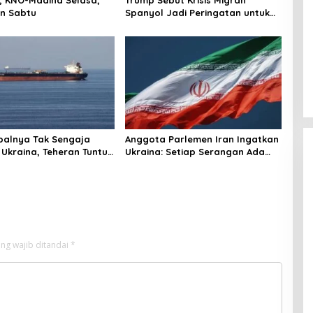
n Sabtu
Spanyol Jadi Peringatan untuk
AS!
palnya Tak Sengaja
Anggota Parlemen Iran Ingatkan
 Ukraina, Teheran Tuntut
Ukraina: Setiap Serangan Ada
gi
Harganya!
ng wajib ditandai
*