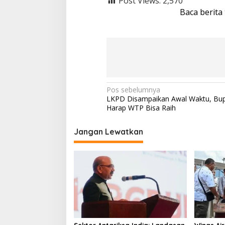
Post Views:
2,570
Baca berita
N
Pos sebelumnya
LKPD Disampaikan Awal Waktu, Bupa
a
Harap WTP Bisa Raih
v
i
Jangan Lewatkan
g
a
s
i
p
o
Sektor Antariksa India: Landasan
Wings Ai