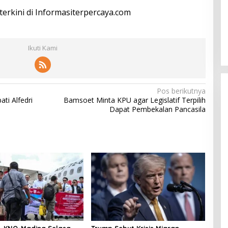
 terkini di Informasiterpercaya.com
Ikuti Kami
Pos berikutnya
ti Alfedri
Bamsoet Minta KPU agar Legislatif Terpilih
Dapat Pembekalan Pancasila
r, KNO-Madina Selasa,
Trump Sebut Krisis Migran