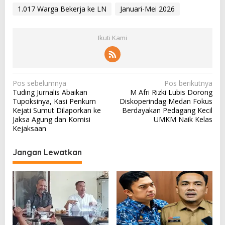
1.017 Warga Bekerja ke LN
Januari-Mei 2026
Ikuti Kami
N
Pos sebelumnya
Pos berikutnya
Tuding Jurnalis Abaikan
M Afri Rizki Lubis Dorong
a
Tupoksinya, Kasi Penkum
Diskoperindag Medan Fokus
v
Kejati Sumut Dilaporkan ke
Berdayakan Pedagang Kecil
Jaksa Agung dan Komisi
UMKM Naik Kelas
i
Kejaksaan
g
a
Jangan Lewatkan
s
i
p
o
s