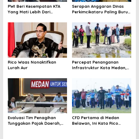
PWI Beri Kesempatan KTA
Serapan Anggaran Dinas
Yang Mati Lebih Dari
Perkimcikataru Paling Buruk,
Setahun Diaktifkan Kembali
Plh Sekda: Kami Sarankan
Dievaluasi
Rico Waas Nonaktifkan
Percepat Penanganan
Lurah Aur
Infrastruktur Kota Medan,
Dinas SDABMBK Perkuat
Sinergi dengan Kecamatan
Evaluasi Tim Penagihan
CFD Pertama di Medan
Tunggakan Pajak Daerah,
Belawan, Ini Kata Rico
Bapenda Medan Berhasil
Waas…
Tagih Rp 1,4 M pada Juli