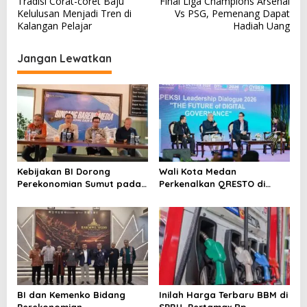
Tradisi Corat-coret Baju
Final Liga Champions Arsenal
a
Kelulusan Menjadi Tren di
Vs PSG, Pemenang Dapat
v
Kalangan Pelajar
Hadiah Uang
i
Jangan Lewatkan
g
a
s
i
p
o
Kebijakan BI Dorong
Wali Kota Medan
s
Perekonomian Sumut pada
Perkenalkan QRESTO di
Triwulan II Tahun 2026
Forum Apeksi
BI dan Kemenko Bidang
Inilah Harga Terbaru BBM di
Perekonomian
SPBU, Pertamax Rp