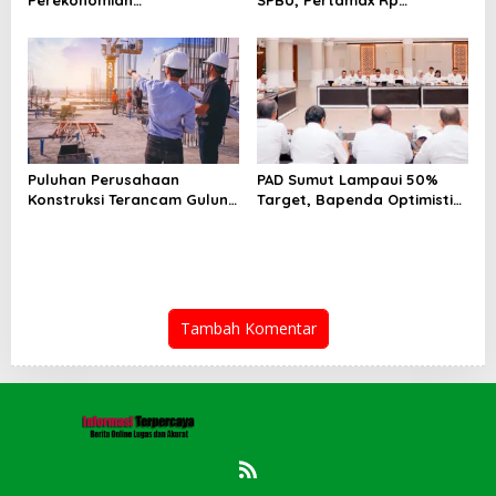
Selenggarakan Rakorwil
15.950/Liter
TP2DD: Akselerasi Digitalisasi
Sistem Pembayaran untuk
Peningkatan PDRD di
Sumatera
Puluhan Perusahaan
PAD Sumut Lampaui 50%
Konstruksi Terancam Gulung
Target, Bapenda Optimistis
Tikar!
Capai Rp 6.9 T
Tambah Komentar