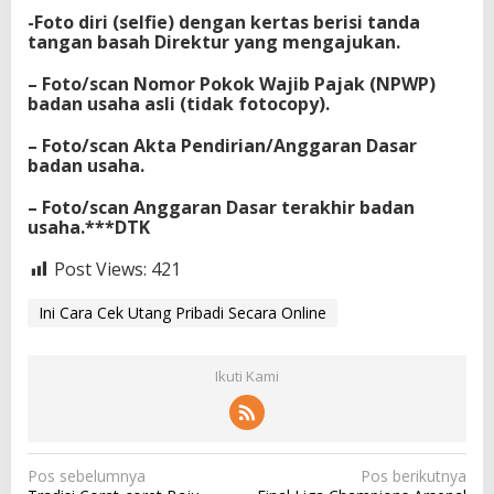
-Foto diri (selfie) dengan kertas berisi tanda
tangan basah Direktur yang mengajukan.
– Foto/scan Nomor Pokok Wajib Pajak (NPWP)
badan usaha asli (tidak fotocopy).
– Foto/scan Akta Pendirian/Anggaran Dasar
badan usaha.
– Foto/scan Anggaran Dasar terakhir badan
usaha.
***DTK
Post Views:
421
Ini Cara Cek Utang Pribadi Secara Online
Ikuti Kami
N
Pos sebelumnya
Pos berikutnya