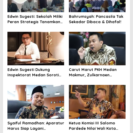
o
s
Edwin Sugesti: Sekolah Miliki
Bahrumsyah: Pancasila Tak
Peran Strategis Tanamkan
Sekadar Dibaca & Dihafal!
Nilai-nilai Idiologi Pancasila
dan Wawasan Kebangsaan
Edwin Sugesti Dukung
Carut Marut PKH Medan
Inspektorat Medan Soroti
Makmur, Zulkarnaen
Kinerja Kadis Perkimcikataru
Pertanyakan Keseriusan
Terkait Rendahnya Serapan
Pemko Salurkan Bansos
Anggaran
Syaiful Ramadhan: Aparatur
Ketua Komisi III Salomo
Harus Siap Layani
Pardede Nilai Wali Kota