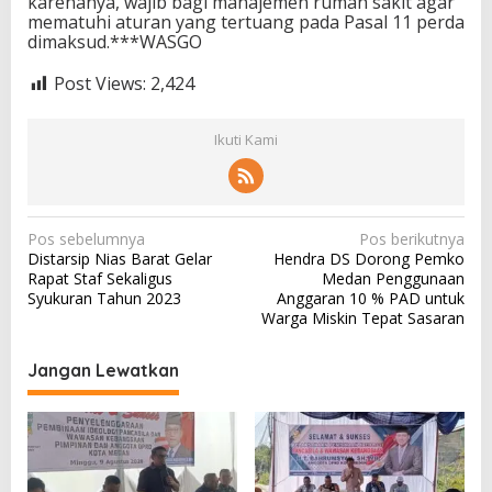
karenanya, wajib bagi manajemen rumah sakit agar
mematuhi aturan yang tertuang pada Pasal 11 perda
dimaksud.***WASGO
Post Views:
2,424
Ikuti Kami
N
Pos sebelumnya
Pos berikutnya
Distarsip Nias Barat Gelar
Hendra DS Dorong Pemko
a
Rapat Staf Sekaligus
Medan Penggunaan
v
Syukuran Tahun 2023
Anggaran 10 % PAD untuk
Warga Miskin Tepat Sasaran
i
g
Jangan Lewatkan
a
s
i
p