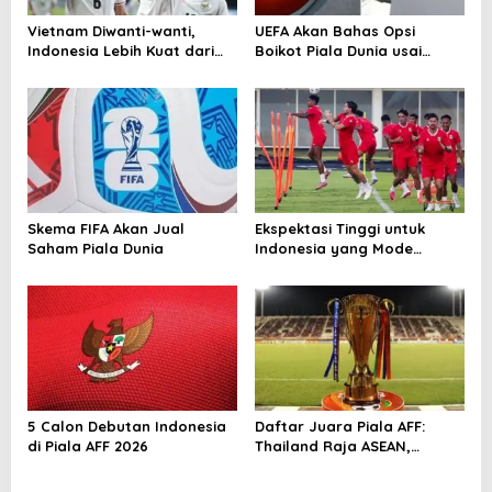
o
Vietnam Diwanti-wanti,
UEFA Akan Bahas Opsi
s
Indonesia Lebih Kuat dari
Boikot Piala Dunia usai
Singapura!
Proposal Baru FIFA
Skema FIFA Akan Jual
Ekspektasi Tinggi untuk
Saham Piala Dunia
Indonesia yang Mode
Tempur di Piala AFF 2026
5 Calon Debutan Indonesia
Daftar Juara Piala AFF:
di Piala AFF 2026
Thailand Raja ASEAN,
Indonesia Kejar Gelar
Perdana