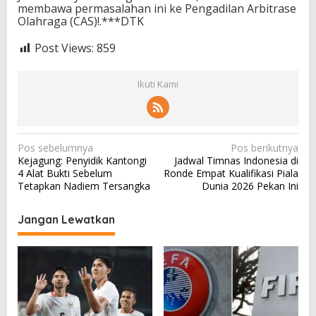
membawa permasalahan ini ke Pengadilan Arbitrase
Olahraga (CAS)!.***DTK
Post Views:
859
Ikuti Kami
N
Pos sebelumnya
Pos berikutnya
Kejagung: Penyidik Kantongi
Jadwal Timnas Indonesia di
a
4 Alat Bukti Sebelum
Ronde Empat Kualifikasi Piala
v
Tetapkan Nadiem Tersangka
Dunia 2026 Pekan Ini
i
Jangan Lewatkan
g
a
s
i
p