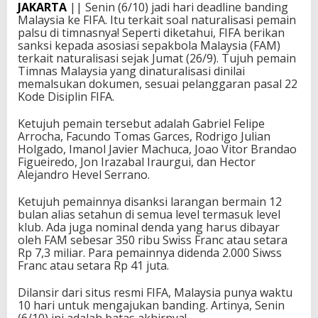
JAKARTA
|| Senin (6/10) jadi hari deadline banding
Malaysia ke FIFA. Itu terkait soal naturalisasi pemain
palsu di timnasnya! Seperti diketahui, FIFA berikan
sanksi kepada asosiasi sepakbola Malaysia (FAM)
terkait naturalisasi sejak Jumat (26/9). Tujuh pemain
Timnas Malaysia yang dinaturalisasi dinilai
memalsukan dokumen, sesuai pelanggaran pasal 22
Kode Disiplin FIFA.
Ketujuh pemain tersebut adalah Gabriel Felipe
Arrocha, Facundo Tomas Garces, Rodrigo Julian
Holgado, Imanol Javier Machuca, Joao Vitor Brandao
Figueiredo, Jon Irazabal Iraurgui, dan Hector
Alejandro Hevel Serrano.
Ketujuh pemainnya disanksi larangan bermain 12
bulan alias setahun di semua level termasuk level
klub. Ada juga nominal denda yang harus dibayar
oleh FAM sebesar 350 ribu Swiss Franc atau setara
Rp 7,3 miliar. Para pemainnya didenda 2.000 Siwss
Franc atau setara Rp 41 juta.
Dilansir dari situs resmi FIFA, Malaysia punya waktu
10 hari untuk mengajukan banding. Artinya, Senin