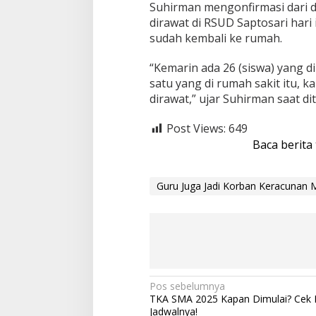
n
Suhirman mengonfirmasi dari d
a
dirawat di RSUD Saptosari hari
n
sudah kembali ke rumah.
“Kemarin ada 26 (siswa) yang d
satu yang di rumah sakit itu, k
dirawat,” ujar Suhirman saat d
Post Views:
649
Baca berita
Guru Juga Jadi Korban Keracunan 
N
Pos sebelumnya
TKA SMA 2025 Kapan Dimulai? Cek 
a
Jadwalnya!