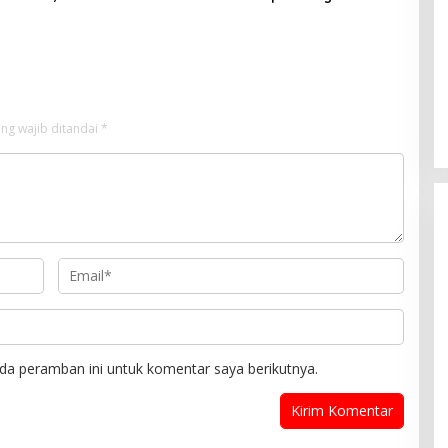
gi
Harganya!
ng wajib ditandai
*
da peramban ini untuk komentar saya berikutnya.