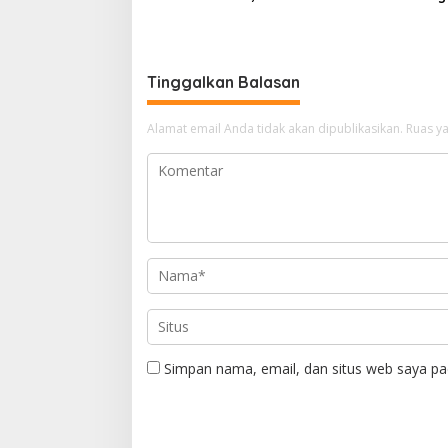
Tingkatkan Profesionalisme
Ganti Ru
Wartawan di Wilayah Hukum
Kejari Belawan
Tinggalkan Balasan
Alamat email Anda tidak akan dipublikasikan.
Ruas ya
Simpan nama, email, dan situs web saya pa