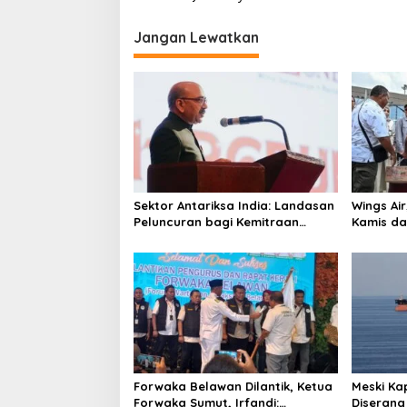
v
i
Jangan Lewatkan
g
a
s
i
p
o
Sektor Antariksa India: Landasan
Wings Ai
s
Peluncuran bagi Kemitraan
Kamis da
Global
Forwaka Belawan Dilantik, Ketua
Meski Ka
Forwaka Sumut, Irfandi:
Diserang