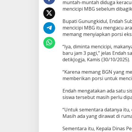
muntah-muntah diduga keracun
n
mencicipi MBG sebelum dibagik
g
k
Bupati Gunungkidul, Endah Sub
i
d
mencicipi MBG itu mengacu arah
u
memang menyiapkan porsi ekstra
l
,
“Iya, diminta mencicipi, makan
S
baru jam 3 pagi,” jelas Endah s
e
m
detikJogja, Kamis (30/10/2025).
p
a
“Karena memang BGN yang memi
t
memberikan porsi untuk menci
C
i
c
Endah mengatakan ada satu sisw
i
siswa tersebut masih perlu dip
p
i
“Untuk sementara datanya itu, 
M
Masih ada yang dirawat di ruma
a
k
a
Sementara itu, Kepala Dinas P