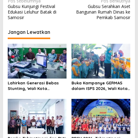
N
Pos sebelumnya
Pos berikutnya
Gubsu Kunjungi Festival
Gubsu Serahkan Aset
a
Edukasi Leluhur Batak di
Bangunan Rumah Dinas ke
v
Samosir
Pemkab Samosir
i
Jangan Lewatkan
g
a
s
i
p
o
Lahirkan Generasi Bebas
Buka Kampanye GERMAS
s
Stunting, Wali Kota
dalam ISPS 2026, Wali Kota
Tebingtinggi Dorong
Tebingtinggi Apresiasi
Optimalisasi SP3 Catin
Penurunan Stunting