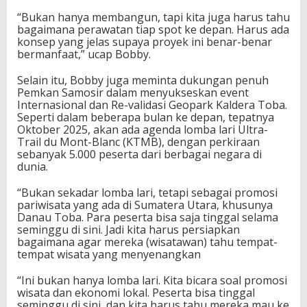
“Bukan hanya membangun, tapi kita juga harus tahu
bagaimana perawatan tiap spot ke depan. Harus ada
konsep yang jelas supaya proyek ini benar-benar
bermanfaat,” ucap Bobby.
Selain itu, Bobby juga meminta dukungan penuh
Pemkan Samosir dalam menyukseskan event
Internasional dan Re-validasi Geopark Kaldera Toba.
Seperti dalam beberapa bulan ke depan, tepatnya
Oktober 2025, akan ada agenda lomba lari Ultra-
Trail du Mont-Blanc (KTMB), dengan perkiraan
sebanyak 5.000 peserta dari berbagai negara di
dunia.
“Bukan sekadar lomba lari, tetapi sebagai promosi
pariwisata yang ada di Sumatera Utara, khusunya
Danau Toba. Para peserta bisa saja tinggal selama
seminggu di sini. Jadi kita harus persiapkan
bagaimana agar mereka (wisatawan) tahu tempat-
tempat wisata yang menyenangkan
“Ini bukan hanya lomba lari. Kita bicara soal promosi
wisata dan ekonomi lokal. Peserta bisa tinggal
seminggu di sini, dan kita harus tahu mereka mau ke