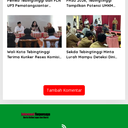
Pemko Tebingtinggi dan PLN
PRSU 2026, Tebingtinggi
UP3 Pematangsiantar
Tampilkan Potensi UMKM
Lakukan MoU Efesiensi
dan Keragaman Seni
Energi
Wali Kota Tebingtinggi
Sekda Tebingtinggi Minta
Terima Kunker Reses Komisi
Lurah Mampu Deteksi Dini
X DPR RI, Dorong Sinergi
Modus TPPO dan TPPM
Pusat-Daerah untuk SDM
Unggul
Tambah Komentar