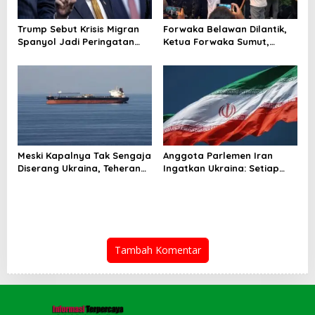
Trump Sebut Krisis Migran
Forwaka Belawan Dilantik,
Spanyol Jadi Peringatan
Ketua Forwaka Sumut,
untuk AS!
Irfandi: Tingkatkan
Profesionalisme Wartawan
di Wilayah Hukum Kejari
Belawan
Meski Kapalnya Tak Sengaja
Anggota Parlemen Iran
Diserang Ukraina, Teheran
Ingatkan Ukraina: Setiap
Tuntut Ganti Rugi
Serangan Ada Harganya!
Tambah Komentar