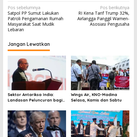
N
Pos sebelumnya
Pos berikutnya
Satpol PP Sumut Lakukan
RI Kena Tarif Trump 32%,
a
Patroli Pengamanan Rumah
Airlangga Panggil Wamen-
v
Masyarakat Saat Mudik
Asosiasi Pengusaha
Lebaran
i
g
Jangan Lewatkan
a
s
i
p
o
s
Sektor Antariksa India:
Wings Air, KNO-Madina
Landasan Peluncuran bagi
Selasa, Kamis dan Sabtu
Kemitraan Global