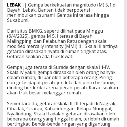
LEBAK
|| Gempa berkekuatan magnitudo (M) 5,1 di
Bayah, Lebak, Banten tidak berpotensi
menimbulkan tsunami. Gempa ini terasa hingga
Sukabumi.
Dari situs BMKG, seperti dilihat pada Minggu
(6/4/2025), gempa M 5,1 terasa di Bayah,
Malingping, dan Pelabuhan Ratu dengan skala
modified mercally intensity (MMI) III. Skala III artinya
getaran dirasakan nyata di rumah tingkat atas.
Getaran seakan ada truk lewat.
Gempa juga terasa di Surade dengan skala III-IV.
Skala IV yakni gempa dirasakan oleh orang banyak
dalam rumah, di luar oleh beberapa orang. Piring
dan gelas dapat pecah, jendela dan pintu berbunyi,
dinding berderik karena pecah-pecah. Kacau seakan-
akan truk besar melanggar rumah.
Sementara itu, getaran skala II-III terjadi di Nagrak,
Cibadak, Ciracap, Kabandungan, Kelapa Nunggal,
Nyalindung. Skala II adalah getaran dirasakan oleh
beberapa orang yang tinggal diam, terlebih dirumah
bertingkat. Benda-benda ringan yang digantung