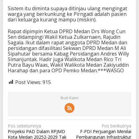
Sistem itu diminta supaya ditinjau ulang mengingat
warga yang berkunkung ke Pirngadi adalah pasien
dari keluarga kurang mampu (miskin).
Rapat dipimpin Ketua DPRD Medan Drs Wong Cun
Sen didampingi Wakil Ketua Zulkarnaen, Rajudin
Sagala. Ikut dalam rapat anggota DPRD Medan dan
persidangan difasilitasi Sekwan DPRD Medan M Ali
Sipahutar bersama Kabag Persidangan Andres Willy
Simanjuntak. Hadir juga Walikota Medan Rico Tri
Putra Bayu Waas, Wakil Walikota Medan Zakiyuddin
Harahap dan para OPD Pemko Medan.***WASGO
Post Views:
915
Ikuti Kami
N
Pos sebelumnya
Pos berikutnya
Proyeksi PAD Dalam RPJMD
F-PDI Perjuangan Menilai
a
Kota Medan 20252-2029 Tak
Pembangunan Infrastruktur