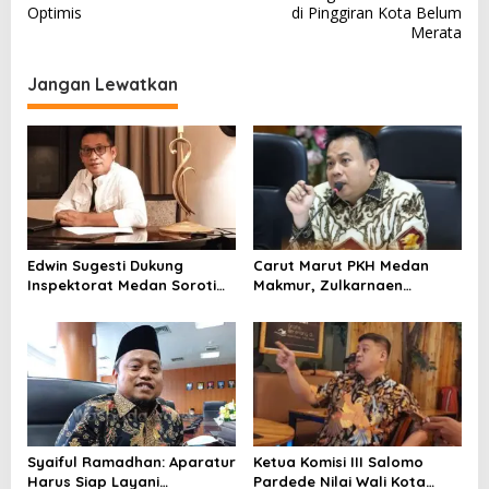
v
Optimis
di Pinggiran Kota Belum
Merata
i
g
Jangan Lewatkan
a
s
i
p
o
s
Edwin Sugesti Dukung
Carut Marut PKH Medan
Inspektorat Medan Soroti
Makmur, Zulkarnaen
Kinerja Kadis Perkimcikataru
Pertanyakan Keseriusan
Terkait Rendahnya Serapan
Pemko Salurkan Bansos
Anggaran
Syaiful Ramadhan: Aparatur
Ketua Komisi III Salomo
Harus Siap Layani
Pardede Nilai Wali Kota