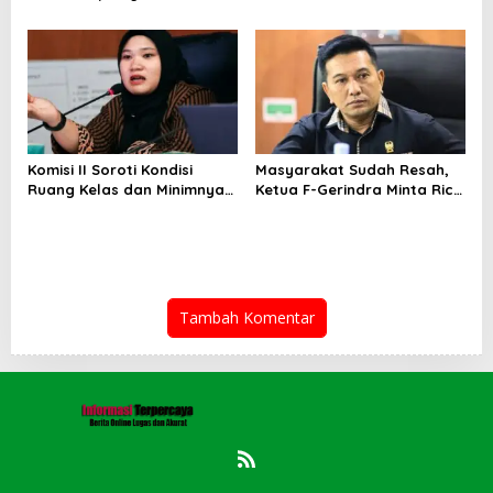
Masyarakat Susah Maupun
Gagal Majukan BUMD, PUD
Senang
Pembangunan Merugi
Setiap Tahun
Komisi II Soroti Kondisi
Masyarakat Sudah Resah,
Ruang Kelas dan Minimnya
Ketua F-Gerindra Minta Rico
Fasilitas Pendidikan di UPT
Waas Serius Benahi Sistem
SMPN 39 Medan
Parkir dan Lampu Jalan
Tambah Komentar