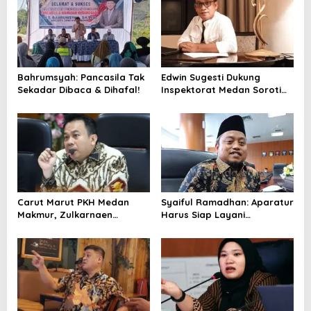
i
p
o
s
Bahrumsyah: Pancasila Tak
Edwin Sugesti Dukung
Sekadar Dibaca & Dihafal!
Inspektorat Medan Soroti
Kinerja Kadis Perkimcikataru
Terkait Rendahnya Serapan
Anggaran
Carut Marut PKH Medan
Syaiful Ramadhan: Aparatur
Makmur, Zulkarnaen
Harus Siap Layani
Pertanyakan Keseriusan
Masyarakat Susah Maupun
Pemko Salurkan Bansos
Senang