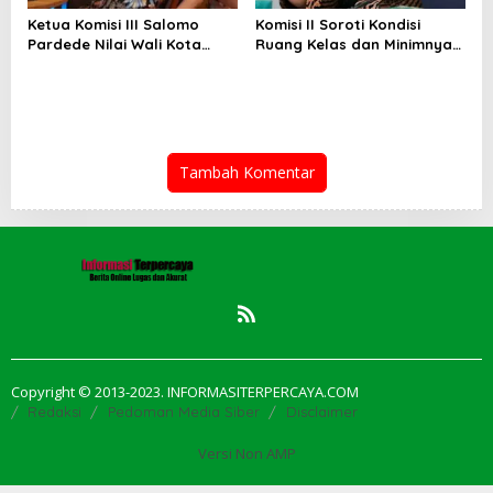
Ketua Komisi III Salomo
Komisi II Soroti Kondisi
Pardede Nilai Wali Kota
Ruang Kelas dan Minimnya
Gagal Majukan BUMD, PUD
Fasilitas Pendidikan di UPT
Pembangunan Merugi
SMPN 39 Medan
Setiap Tahun
Tambah Komentar
Copyright © 2013-2023. INFORMASITERPERCAYA.COM
Redaksi
Pedoman Media Siber
Disclaimer
Versi Non AMP