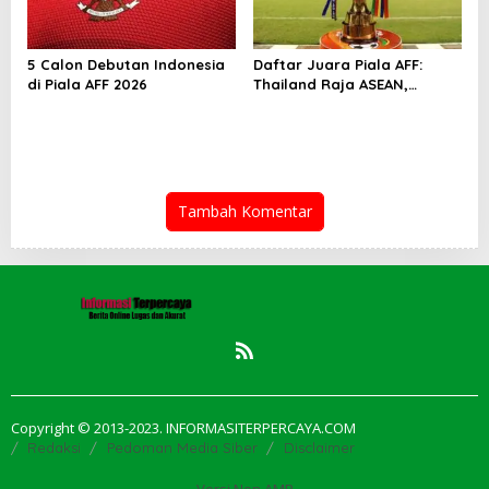
5 Calon Debutan Indonesia
Daftar Juara Piala AFF:
di Piala AFF 2026
Thailand Raja ASEAN,
Indonesia Kejar Gelar
Perdana
Tambah Komentar
Copyright © 2013-2023. INFORMASITERPERCAYA.COM
Redaksi
Pedoman Media Siber
Disclaimer