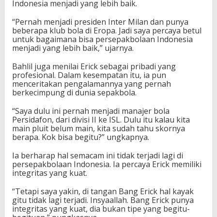
Indonesia menjadi yang lebih baik.
“Pernah menjadi presiden Inter Milan dan punya
beberapa klub bola di Eropa. Jadi saya percaya betul
untuk bagaimana bisa persepakbolaan Indonesia
menjadi yang lebih baik,” ujarnya.
Bahlil juga menilai Erick sebagai pribadi yang
profesional. Dalam kesempatan itu, ia pun
menceritakan pengalamannya yang pernah
berkecimpung di dunia sepakbola.
“Saya dulu ini pernah menjadi manajer bola
Persidafon, dari divisi II ke ISL. Dulu itu kalau kita
main pluit belum main, kita sudah tahu skornya
berapa. Kok bisa begitu?” ungkapnya.
Ia berharap hal semacam ini tidak terjadi lagi di
persepakbolaan Indonesia. Ia percaya Erick memiliki
integritas yang kuat.
“Tetapi saya yakin, di tangan Bang Erick hal kayak
gitu tidak lagi terjadi. Insyaallah. Bang Erick punya
integritas yang kuat, dia bukan tipe yang begitu-