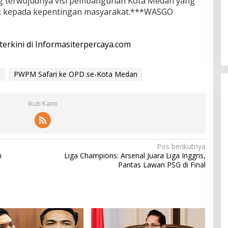
terwujudnya visi pembangunan Kota Medan yang
ak kepada kepentingan masyarakat.***WASGO
 terkini di Informasiterpercaya.com
PWPM Safari ke OPD se-Kota Medan
Ikuti Kami
Pos berikutnya
n
Liga Champions: Arsenal Juara Liga Inggris,
Pantas Lawan PSG di Final