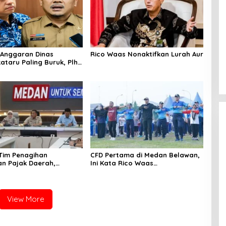
Anggaran Dinas
Rico Waas Nonaktifkan Lurah Aur
ataru Paling Buruk, Plh
ami Sarankan Dievaluasi
 Tim Penagihan
CFD Pertama di Medan Belawan,
n Pajak Daerah,
Ini Kata Rico Waas…
Medan Berhasil Tagih
pada Juli 2026
View More