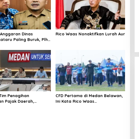
Anggaran Dinas
Rico Waas Nonaktifkan Lurah Aur
ataru Paling Buruk, Plh
ami Sarankan Dievaluasi
 Tim Penagihan
CFD Pertama di Medan Belawan,
n Pajak Daerah,
Ini Kata Rico Waas…
Medan Berhasil Tagih
pada Juli 2026