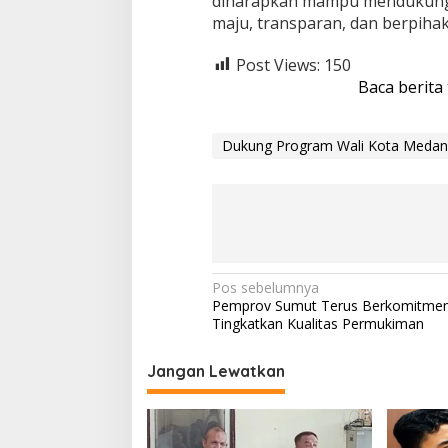
diharapkan mampu mendukung 
maju, transparan, dan berpih
Post Views:
150
Baca berita
Dukung Program Wali Kota Medan
N
Pos sebelumnya
Pemprov Sumut Terus Berkomitme
a
Tingkatkan Kualitas Permukiman
v
i
Jangan Lewatkan
g
a