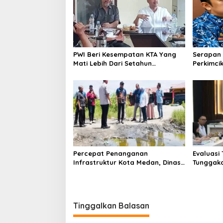
s
i
p
o
PWI Beri Kesempatan KTA Yang
Serapan 
s
Mati Lebih Dari Setahun
Perkimcik
Diaktifkan Kembali
Sekda: K
Percepat Penanganan
Evaluasi
Infrastruktur Kota Medan, Dinas
Tunggaka
SDABMBK Perkuat Sinergi dengan
Bapenda 
Kecamatan
Rp 1,4 M 
Tinggalkan Balasan