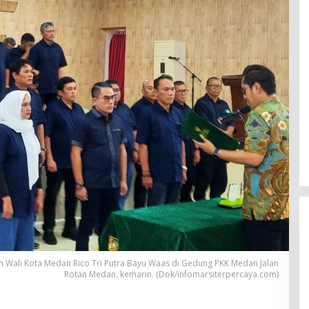
 Wali Kota Medan Rico Tri Putra Bayu Waas di Gedung PKK Medan Jalan
Rotan Medan, kemarin. (Dok/infomarsiterpercaya.com)