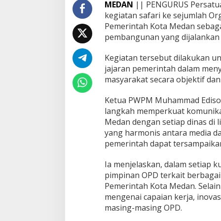
MEDAN
|| PENGURUS Persatu
i
kegiatan safari ke sejumlah Or
k
Pemerintah Kota Medan sebag
e
O
pembangunan yang dijalankan 
P
D
Kegiatan tersebut dilakukan u
s
jajaran pemerintah dalam me
e
masyarakat secara objektif da
-
K
o
Ketua PWPM Muhammad Edison 
t
langkah memperkuat komunikas
a
Medan dengan setiap dinas di
M
yang harmonis antara media d
e
d
pemerintah dapat tersampaika
a
n
Ia menjelaskan, dalam setiap
pimpinan OPD terkait berbagai
Pemerintah Kota Medan. Selai
mengenai capaian kerja, inovas
masing-masing OPD.