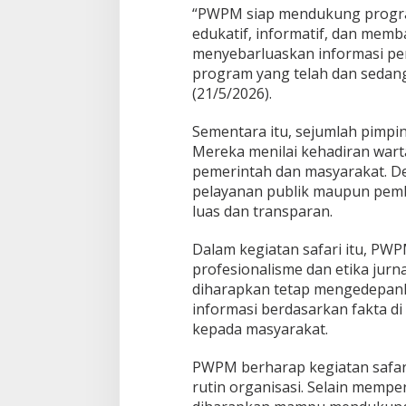
“PWPM siap mendukung progra
edukatif, informatif, dan memb
menyebarluaskan informasi p
program yang telah dan sedang
(21/5/2026).
Sementara itu, sejumlah pimpin
Mereka menilai kehadiran war
pemerintah dan masyarakat. Den
pelayanan publik maupun pemb
luas dan transparan.
Dalam kegiatan safari itu, P
profesionalisme dan etika jurn
diharapkan tetap mengedepank
informasi berdasarkan fakta d
kepada masyarakat.
PWPM berharap kegiatan safari
rutin organisasi. Selain memp