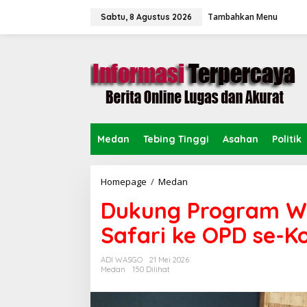
L
Tambahkan Menu
e
Sabtu, 8 Agustus 2026
w
a
t
i
k
e
k
o
n
Medan
Tebing Tinggi
Asahan
Politik
t
e
n
Homepage
/
Medan
D
u
Dukung Program W
k
u
Safari ke OPD se-K
n
g
P
ADI WASGO
21 Mei 2026
r
Medan
150 Dilihat
o
g
r