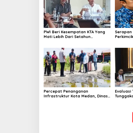
PWI Beri Kesempatan KTA Yang
Serapan 
Mati Lebih Dari Setahun
Perkimcik
Diaktifkan Kembali
Sekda: K
Percepat Penanganan
Evaluasi
Infrastruktur Kota Medan, Dinas
Tunggaka
SDABMBK Perkuat Sinergi dengan
Bapenda 
Kecamatan
Rp 1,4 M 