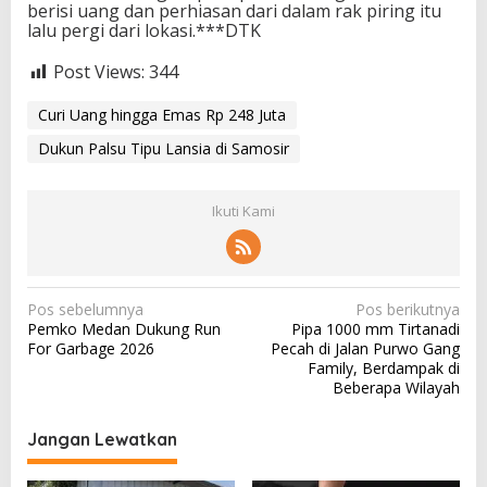
berisi uang dan perhiasan dari dalam rak piring itu
lalu pergi dari lokasi.***DTK
Post Views:
344
Curi Uang hingga Emas Rp 248 Juta
Dukun Palsu Tipu Lansia di Samosir
Ikuti Kami
N
Pos sebelumnya
Pos berikutnya
Pemko Medan Dukung Run
Pipa 1000 mm Tirtanadi
a
For Garbage 2026
Pecah di Jalan Purwo Gang
v
Family, Berdampak di
Beberapa Wilayah
i
g
Jangan Lewatkan
a