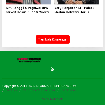
KPK Panggil 5 Pegawai BPK
Jery Panjaitan SH: Polsek
Terkait Kasus Bupati Muara
Medan Helvetia Harus
Enim
Profesional Tangani Kasus
Pembobolan Rumah Disertai
Pencurian
Tambah Komentar
Copyright © 2013-2023. INFORMASITERPERCAYA.COM
Redaksi
Pedoman Media Siber
Disclaimer
Versi Non AMP