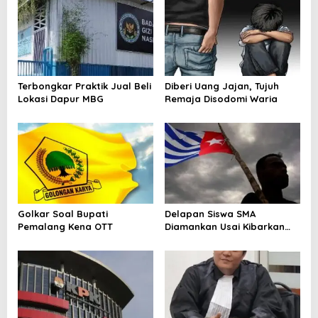
s
i
p
o
s
Terbongkar Praktik Jual Beli
Diberi Uang Jajan, Tujuh
Lokasi Dapur MBG
Remaja Disodomi Waria
Golkar Soal Bupati
Delapan Siswa SMA
Pemalang Kena OTT
Diamankan Usai Kibarkan
Bendera Bintang Kejora di
Nabire