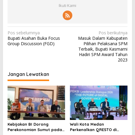
Ikuti Kami
N
Pos sebelumnya
Pos berikutnya
Bupati Asahan Buka Focus
Masuk Dalam Kabupaten
a
Group Discussion (FGD)
Pilihan Pelaksana SPM
v
Terbaik, Bupati Kasmarni
Hadiri SPM Award Tahun
i
2023
g
a
Jangan Lewatkan
s
i
p
o
s
Kebijakan BI Dorong
Wali Kota Medan
Perekonomian Sumut pada
Perkenalkan QRESTO di
Triwulan II Tahun 2026
Forum Apeksi