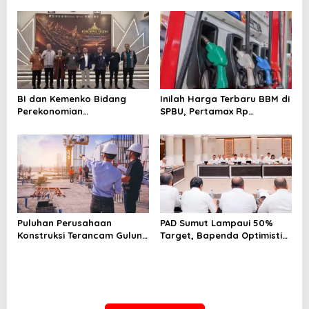
BI dan Kemenko Bidang
Inilah Harga Terbaru BBM di
Perekonomian
SPBU, Pertamax Rp
Selenggarakan Rakorwil
15.950/Liter
TP2DD: Akselerasi Digitalisasi
Sistem Pembayaran untuk
Peningkatan PDRD di
Sumatera
Puluhan Perusahaan
PAD Sumut Lampaui 50%
Konstruksi Terancam Gulung
Target, Bapenda Optimistis
Tikar!
Capai Rp 6.9 T