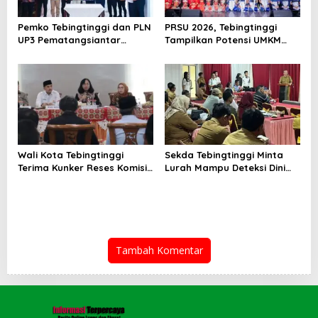
Pemko Tebingtinggi dan PLN
PRSU 2026, Tebingtinggi
UP3 Pematangsiantar
Tampilkan Potensi UMKM
Lakukan MoU Efesiensi
dan Keragaman Seni
Energi
Wali Kota Tebingtinggi
Sekda Tebingtinggi Minta
Terima Kunker Reses Komisi
Lurah Mampu Deteksi Dini
X DPR RI, Dorong Sinergi
Modus TPPO dan TPPM
Pusat-Daerah untuk SDM
Unggul
Tambah Komentar