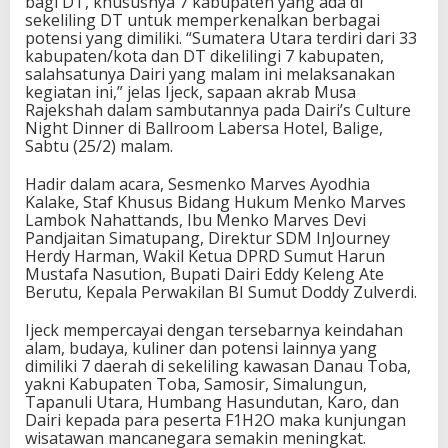
bagi DT, khususnya 7 kabupaten yang ada di
sekeliling DT untuk memperkenalkan berbagai
potensi yang dimiliki. “Sumatera Utara terdiri dari 33
kabupaten/kota dan DT dikelilingi 7 kabupaten,
salahsatunya Dairi yang malam ini melaksanakan
kegiatan ini,” jelas Ijeck, sapaan akrab Musa
Rajekshah dalam sambutannya pada Dairi’s Culture
Night Dinner di Ballroom Labersa Hotel, Balige,
Sabtu (25/2) malam.
Hadir dalam acara, Sesmenko Marves Ayodhia
Kalake, Staf Khusus Bidang Hukum Menko Marves
Lambok Nahattands, Ibu Menko Marves Devi
Pandjaitan Simatupang, Direktur SDM InJourney
Herdy Harman, Wakil Ketua DPRD Sumut Harun
Mustafa Nasution, Bupati Dairi Eddy Keleng Ate
Berutu, Kepala Perwakilan BI Sumut Doddy Zulverdi.
Ijeck mempercayai dengan tersebarnya keindahan
alam, budaya, kuliner dan potensi lainnya yang
dimiliki 7 daerah di sekeliling kawasan Danau Toba,
yakni Kabupaten Toba, Samosir, Simalungun,
Tapanuli Utara, Humbang Hasundutan, Karo, dan
Dairi kepada para peserta F1H2O maka kunjungan
wisatawan mancanegara semakin meningkat.