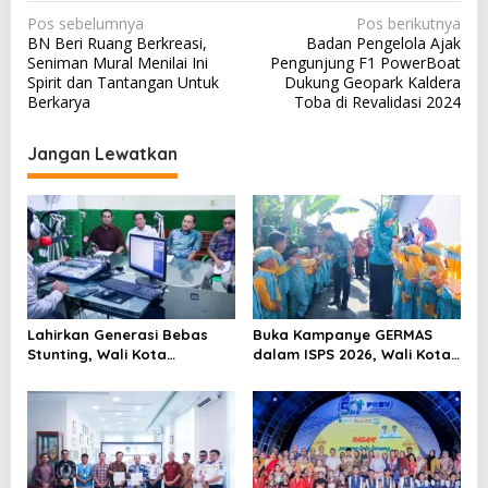
N
Pos sebelumnya
Pos berikutnya
BN Beri Ruang Berkreasi,
Badan Pengelola Ajak
a
Seniman Mural Menilai Ini
Pengunjung F1 PowerBoat
v
Spirit dan Tantangan Untuk
Dukung Geopark Kaldera
Berkarya
Toba di Revalidasi 2024
i
g
Jangan Lewatkan
a
s
i
p
o
s
Lahirkan Generasi Bebas
Buka Kampanye GERMAS
Stunting, Wali Kota
dalam ISPS 2026, Wali Kota
Tebingtinggi Dorong
Tebingtinggi Apresiasi
Optimalisasi SP3 Catin
Penurunan Stunting