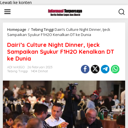
Lewati ke konten
Homepage
/
Tebing Tinggi
Dairi’s Culture Night Dinner, Ijeck
Sampaikan Syukur F1H2O Kenalkan DT ke Dunia
Dairi’s Culture Night Dinner, Ijeck
Sampaikan Syukur F1H2O Kenalkan DT
ke Dunia
ADI WASGO
26 Februari 2023
Tebing Tinggi
1404 Dilihat