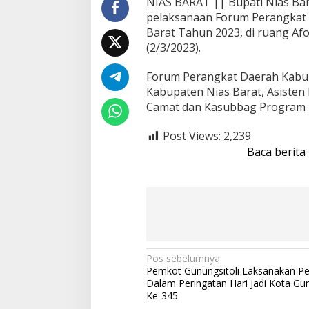
NIAS BARAT || Bupati Nias Ba
r
pelaksanaan Forum Perangkat 
a
Barat Tahun 2023, di ruang Af
h
(2/3/2023).
T
a
h
Forum Perangkat Daerah Kabup
u
Kabupaten Nias Barat, Asisten
n
Camat dan Kasubbag Program
2
0
Post Views:
2,239
2
3
Baca berita
N
Pos sebelumnya
Pemkot Gunungsitoli Laksanakan P
a
Dalam Peringatan Hari Jadi Kota Gun
v
Ke-345