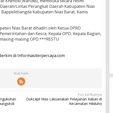
rat Khenoki Waruwu, membuka secara resmi
Daerah/Lintas Perangkat Daerah Kabupaten Nias
o Bappelitbangda Kabupaten Nias Barat, Kamis
aten Nias Barat dihadiri oleh Ketua DPRD
 Pemerintahan dan Kesra, Kepala OPD, Kepala Bagian,
 masing-masing OPD.***RESTU
 terkini di Informasiterpercaya.com
Ikuti Kami
Pos berikutnya
engukuhan
Dukcapil Nias Laksanakan Pelayanan Kabari di
ungsitoli
Kecamatan Hiliduho