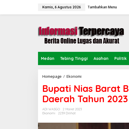
L
Tambahkan Menu
e
Kamis, 6 Agustus 2026
w
a
t
i
k
e
k
o
n
Medan
Tebing Tinggi
Asahan
Politik
t
e
n
Homepage
/
Ekonomi
B
u
Bupati Nias Barat
p
a
Daerah Tahun 2023
t
i
N
ADI WASGO
2 Maret 2023
i
Ekonomi
2239 Dilihat
a
s
B