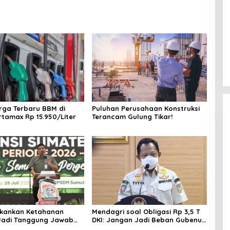
arga Terbaru BBM di
Puluhan Perusahaan Konstruksi
rtamax Rp 15.950/Liter
Terancam Gulung Tikar!
ekankan Ketahanan
Mendagri soal Obligasi Rp 3,5 T
Jadi Tanggung Jawab
DKI: Jangan Jadi Beban Gubenur
ah hingga Tingkat Desa
Berikutnya