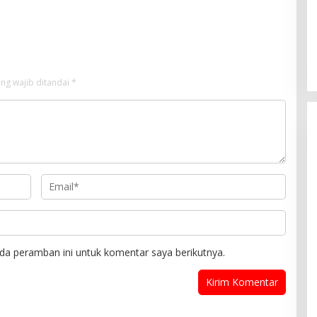
ah hingga Tingkat Desa
Berikutnya
ng wajib ditandai
*
da peramban ini untuk komentar saya berikutnya.