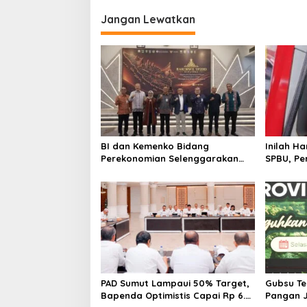
i
Jangan Lewatkan
g
a
s
i
p
o
s
BI dan Kemenko Bidang
Inilah H
Perekonomian Selenggarakan
SPBU, Pe
Rakorwil TP2DD: Akselerasi
Digitalisasi Sistem Pembayaran
untuk Peningkatan PDRD di
Sumatera
PAD Sumut Lampaui 50% Target,
Gubsu T
Bapenda Optimistis Capai Rp 6.9
Pangan 