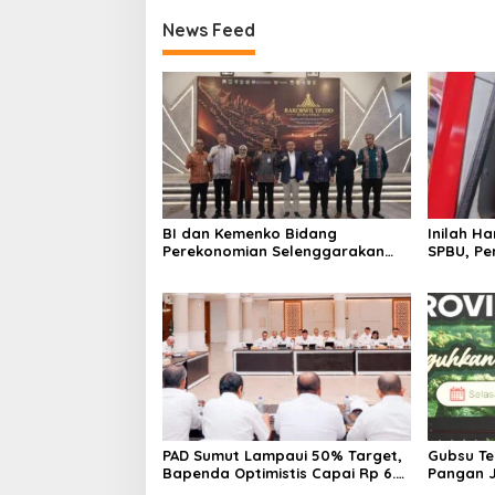
News Feed
BI dan Kemenko Bidang
Inilah H
Perekonomian Selenggarakan
SPBU, Pe
Rakorwil TP2DD: Akselerasi
Digitalisasi Sistem Pembayaran
untuk Peningkatan PDRD di
Sumatera
PAD Sumut Lampaui 50% Target,
Gubsu T
Bapenda Optimistis Capai Rp 6.9
Pangan 
T
Pemerint