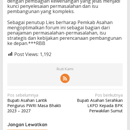
dengan pembagian kewenangan yang jelas menjadi
kunci penyelesaian permasalahan dan isu
pembangunan yang kompleks.
Sebagai penutup Lies berharap Pemkab Asahan
mengoptimalkan forum ini sebagai bagian dari
penajaman permasalahan-permasalahan, isu
strategis dan kebijakan perencanaan pembangunan
ke depan.***RBB
Post Views:
1,192
Ikuti Kami
N
Pos sebelumnya
Pos berikutnya
Bupati Asahan Lantik
Bupati Asahan Serahkan
a
Pengurus PWRI Masa Bhakti
LKPD Kepada BPK
v
2023 – 2027
Perwakilan Sumut
i
Jangan Lewatkan
g