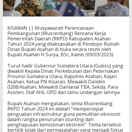
KISARAN || Musyawarah Perencanaan
Pembangunan (Musrenbang) Rencana Kerja
Pemerintah Daerah (RKPD) Kabupaten Asahan
Tahun 2024 yang dilaksanakan di Pendopo Rumah
Dinas Bupati Asahan di buka secara resmi oleh
Bupati Asahan H Surya, BSc, Kamis (09/03/2023).
Turut hadir Gubernur Sumatera Utara (Gubsu) yang
diwakili Kepala Dinas Perkebunan dan Peternakan
Provinsi Sumatera Utara, Kapolres Asahan, Kajari
Asahan, Ketua PN Kisaran, Mewakili Dandim
0208/Asahan, Mewakili Danlanal TBA, Sekda, Para
Asisten, Staf Ahli, OPD dan tamu undangan lainnya.
Bupati Asahan mengatakan, tema Musrenbang
RKPD Tahun 2024 ini adalah “mempercepat
penguatan infrastruktur guna pemulihan ekonomi
dalam rangka penurunan stunting dan
penghapusan kemiskinan ekstrem”. Tema tersebut
bertitik tolak dari permasalahan yang menjadi fokus