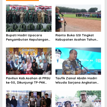
a
s
i
p
o
Bupati Hadiri Upacara
Rianto Buka GSI Tingkat
s
Penyambutan Kepulangan
Kabupaten Asahan Tahun
Satgas Pamtas Yonif 126/KC
2026
Tahun 2026
Paviliun Kab.Asahan di PRSU
Taufik Zainal Abidin Hadiri
ke-50, Dikunjungi TP-PKK
Wisuda Sarjana Angkatan
Asahan
XXXVI UNA