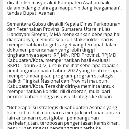
diraih oleh masyarakat Kabupaten Asahan baik
dalam bidang olahraga maupun bidang keagamaan”,
tandas Bupati Asahan.
Sementara Gubsu diwakili Kepala Dinas Perkebunan
dan Peternakan Provinsi Sumatera Utara Ir Lies
Handayani Siregar, MMA menekankan beberapa hal
diantaranya, meminta seluruh stakeholder harus
memperhatikan target-target yang terdapat dalam
dokumen perencanaan yang lebih tinggi
tingkatannya seperti RPJMN, RPD Provinsi, RPJMD
Kabupaten/Kota, memperhatikan hasil evaluasi
RKPD Tahun 2022, untuk melihat seberapa capaian
pembangunan pada Tahun 2022 yang telah tercapai,
mempertimbangkan program-program strategis
baik di Tingkat Nasional dan Provinsi maupun
Kabupaten/Kota. Terakhir dirinya meminta untuk
memperhatikan kondisi riil di daerah, mulai dari
permasalahan hingga isu-isu strategis ke depan.
“Beberapa isu strategis di Kabupaten Asahan yang
kami coba lihat, dan harus menjadi perhatian antara
lain ancaman resesi global, pembangunan
berkelanjutan, terobosan pengentasan kemiskinan,
penurunan tingkat pengangguran terbuka,