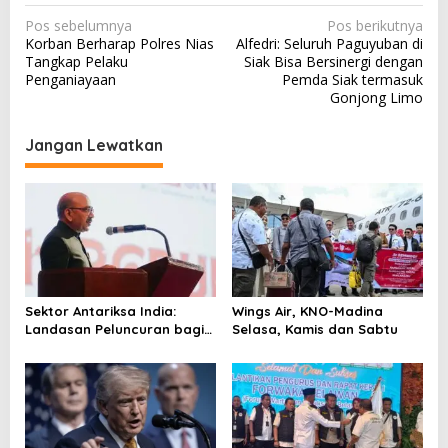
N
Pos sebelumnya
Pos berikutnya
Korban Berharap Polres Nias
Alfedri: Seluruh Paguyuban di
a
Tangkap Pelaku
Siak Bisa Bersinergi dengan
v
Penganiayaan
Pemda Siak termasuk
Gonjong Limo
i
g
Jangan Lewatkan
a
s
i
p
o
s
Sektor Antariksa India:
Wings Air, KNO-Madina
Landasan Peluncuran bagi
Selasa, Kamis dan Sabtu
Kemitraan Global