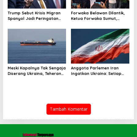
Trump Sebut Krisis Migran
Forwaka Belawan Dilantik,
Spanyol Jadi Peringatan
Ketua Forwaka Sumut,
untuk AS!
Irfandi: Tingkatkan
Profesionalisme Wartawan
di Wilayah Hukum Kejari
Belawan
Meski Kapalnya Tak Sengaja
Anggota Parlemen Iran
Diserang Ukraina, Teheran
Ingatkan Ukraina: Setiap
Tuntut Ganti Rugi
Serangan Ada Harganya!
Tambah Komentar