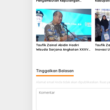
Penyambutan Kepulangan
Kabupate
Satgas Pamtas Yonif 126/KC
Tahun 2026
Taufik Zainal Abidin Hadiri
Taufik Za
Wisuda Sarjana Angkatan XXXVI
Inovasi 
UNA
Tinggalkan Balasan
Alamat email Anda tidak akan dipublikasikan.
Ruas ya