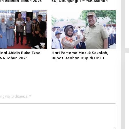
n Asahan Tahun 2026
50, Dikunjungi TP-PKK Asahan
inal Abidin Buka Expo
Hari Pertama Masuk Sekolah,
UNA Tahun 2026
Bupati Asahan Irup di UPTD
SMPN-2
ng wajib ditandai
*