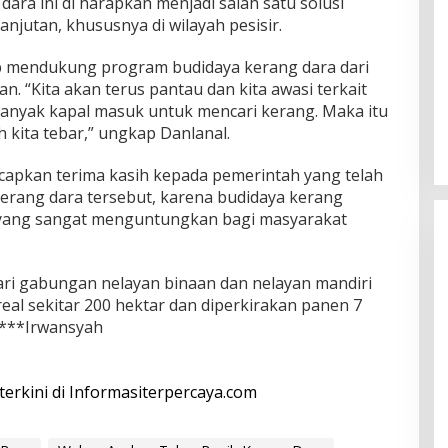
ra ini di harapkan menjadi salah satu solusi
jutan, khususnya di wilayah pesisir.
p mendukung program budidaya kerang dara dari
 “Kita akan terus pantau dan kita awasi terkait
banyak kapal masuk untuk mencari kerang. Maka itu
h kita tebar,” ungkap Danlanal.
capkan terima kasih kepada pemerintah yang telah
erang dara tersebut, karena budidaya kerang
 yang sangat menguntungkan bagi masyarakat
dari gabungan nelayan binaan dan nelayan mandiri
eal sekitar 200 hektar dan diperkirakan panen 7
.***Irwansyah
 terkini di Informasiterpercaya.com