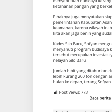
D
menyebutkan budidaya kerang da
a
ketahanan pangan yang berkelan
r
a
Pihaknya juga menyatakan sia
pemerintahan Kabupaten Asahan.
keamanan, karena wilayah ini 
kita akan jaga benih yang suda
Kades Silo Baru, Sofyan mengu
menyahuti program budidaya k
tersebut merupakan investasi
nelayan Silo Baru.
Jumlah bibit yang ditaburkan 
lebih kurang 200 ton dengan ar
bulan ke depan, terang Sofyan
Post Views:
773
Baca berita