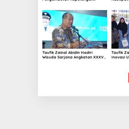
Satgas Pamtas Yonif 126/KC
Tahun 2026
Taufik Zainal Abidin Hadiri
Taufik Za
Wisuda Sarjana Angkatan XXXVI
Inovasi 
UNA