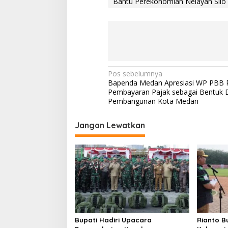
Bantu Perekonomian Nelayan Silo
N
Pos sebelumnya
Bapenda Medan Apresiasi WP PBB 
a
Pembayaran Pajak sebagai Bentuk
v
Pembangunan Kota Medan
i
Jangan Lewatkan
g
a
s
i
p
o
s
Bupati Hadiri Upacara
Rianto B