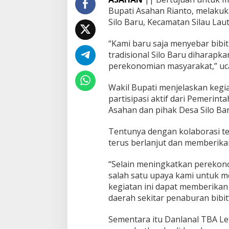
u
Bupati Asahan Rianto, melakuka
p
Silo Baru, Kecamatan Silau Lau
A
s
“Kami baru saja menyebar bibi
a
tradisional Silo Baru dihara
h
a
perekonomian masyarakat,” uca
n
T
Wakil Bupati menjelaskan kegi
a
partisipasi aktif dari Pemerin
b
Asahan dan pihak Desa Silo Bar
u
r
B
Tentunya dengan kolaborasi te
e
terus berlanjut dan memberika
n
i
“Selain meningkatkan perekon
h
K
salah satu upaya kami untuk m
e
kegiatan ini dapat memberikan
r
daerah sekitar penaburan bibit”
a
n
Sementara itu Danlanal TBA Le
g