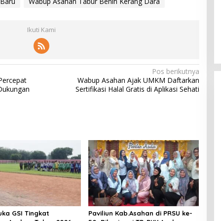
 Baru
Wabup Asahan Tabur Benih Kerang Dara
Ikuti Kami
Pos berikutnya
Percepat
Wabup Asahan Ajak UMKM Daftarkan
 Dukungan
Sertifikasi Halal Gratis di Aplikasi Sehati
uka GSI Tingkat
Paviliun Kab.Asahan di PRSU ke-