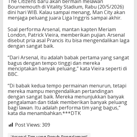
The Citizens baru akan bermain melawan
Bournemouth di Vitality Stadium, Rabu (20/5/2026)
dini hari WIB. Kalau sampai menang, Man City akan
menjaga peluang juara Liga Inggris sampai akhir.
Soal performa Arsenal, mantan kapten Meriam
London, Patrick Vieira, memberikan pujian. Arsenal
disebut pria asal Prancis itu bisa mengendalikan laga
dengan sangat baik.
“Dari Arsenal, itu adalah babak pertama yang sangat
bagus dengan tempo tinggi dan mereka
menciptakan banyak peluang,” kata Vieira seperti di
BBC.
“Di babak kedua tempo permainan menurun, tetapi
mereka mampu mengendalikan pertandingan
dengan sangat baik. Mereka menunjukkan banyak
pengalaman dan tidak memberikan banyak peluang
bagi lawan. Itu adalah performa tim yang bagus,”
kata dia menambahkan.***DTK
Post Views:
309
'Arsenal Tim yang Penuh Pengalaman!'