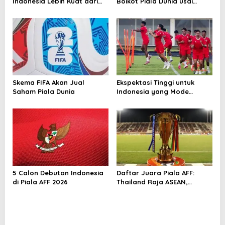
Indonesia Lebih Kuat dari
Boikot Piala Dunia usai
Singapura!
Proposal Baru FIFA
Skema FIFA Akan Jual
Ekspektasi Tinggi untuk
Saham Piala Dunia
Indonesia yang Mode
Tempur di Piala AFF 2026
5 Calon Debutan Indonesia
Daftar Juara Piala AFF:
di Piala AFF 2026
Thailand Raja ASEAN,
Indonesia Kejar Gelar
Perdana