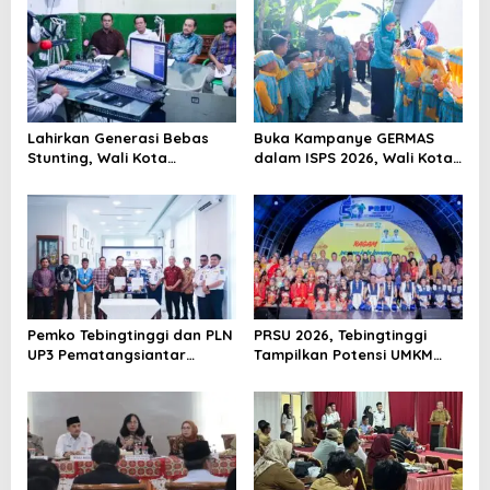
s
i
p
o
s
Lahirkan Generasi Bebas
Buka Kampanye GERMAS
Stunting, Wali Kota
dalam ISPS 2026, Wali Kota
Tebingtinggi Dorong
Tebingtinggi Apresiasi
Optimalisasi SP3 Catin
Penurunan Stunting
Pemko Tebingtinggi dan PLN
PRSU 2026, Tebingtinggi
UP3 Pematangsiantar
Tampilkan Potensi UMKM
Lakukan MoU Efesiensi
dan Keragaman Seni
Energi