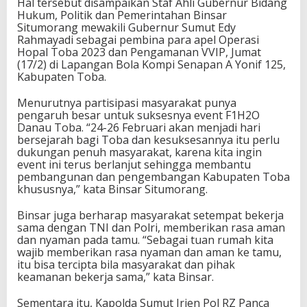
Hal tersebut disampaikan Staf Ahli Gubernur Bidang
Hukum, Politik dan Pemerintahan Binsar
Situmorang mewakili Gubernur Sumut Edy
Rahmayadi sebagai pembina para apel Operasi
Hopal Toba 2023 dan Pengamanan VVIP, Jumat
(17/2) di Lapangan Bola Kompi Senapan A Yonif 125,
Kabupaten Toba.
Menurutnya partisipasi masyarakat punya
pengaruh besar untuk suksesnya event F1H2O
Danau Toba. “24-26 Februari akan menjadi hari
bersejarah bagi Toba dan kesuksesannya itu perlu
dukungan penuh masyarakat, karena kita ingin
event ini terus berlanjut sehingga membantu
pembangunan dan pengembangan Kabupaten Toba
khususnya,” kata Binsar Situmorang.
Binsar juga berharap masyarakat setempat bekerja
sama dengan TNI dan Polri, memberikan rasa aman
dan nyaman pada tamu. “Sebagai tuan rumah kita
wajib memberikan rasa nyaman dan aman ke tamu,
itu bisa tercipta bila masyarakat dan pihak
keamanan bekerja sama,” kata Binsar.
Sementara itu, Kapolda Sumut Irjen Pol RZ Panca