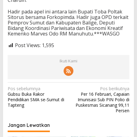
Hadir pada apel ini antara lain Bupati Toba Poltak
Sitorus bersama Forkopimda. Hadir juga OPD terkait
Pemprov Sumut dan Kabupaten Balige, Deputi
Bidang Koordinasi Pariwisata dan Ekonomi Kreatif
Kemenko Marves Odo RM Manuhutu.***WASGO
Post Views:
1,595
Ikuti Kami
N
Pos sebelumnya
Pos berikutnya
Gubsu Buka Rakor
Per 16 Februari, Capaian
a
Pendidikan SMA se-Sumut di
Imunisasi Sub PIN Polio di
v
Tapteng
Puskesmas Sicanang 99,11
Persen
i
g
Jangan Lewatkan
a