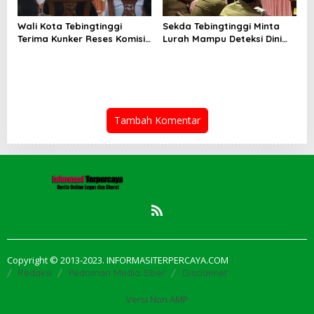
Wali Kota Tebingtinggi
Sekda Tebingtinggi Minta
Terima Kunker Reses Komisi
Lurah Mampu Deteksi Dini
X DPR RI, Dorong Sinergi
Modus TPPO dan TPPM
Pusat-Daerah untuk SDM
Unggul
Tambah Komentar
Copyright © 2013-2023. INFORMASITERPERCAYA.COM
Redaksi
Pedoman Media Siber
Disclaimer
Versi Non AMP