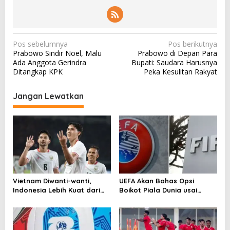
N
Pos sebelumnya
Pos berikutnya
Prabowo Sindir Noel, Malu
Prabowo di Depan Para
a
Ada Anggota Gerindra
Bupati: Saudara Harusnya
v
Ditangkap KPK
Peka Kesulitan Rakyat
i
Jangan Lewatkan
g
a
s
i
p
o
Vietnam Diwanti-wanti,
UEFA Akan Bahas Opsi
s
Indonesia Lebih Kuat dari
Boikot Piala Dunia usai
Singapura!
Proposal Baru FIFA