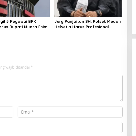
gil 5 Pegawai BPK
Jery Panjaitan SH: Polsek Medan
Kasus Bupati Muara Enim
Helvetia Harus Profesional
Tangani Kasus Pembobolan
Rumah Disertai Pencurian
ng wajib ditandai
*