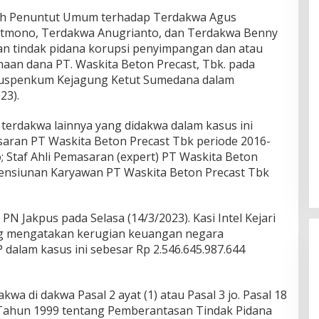
eh Penuntut Umum terhadap Terdakwa Agus
atmono, Terdakwa Anugrianto, dan Terdakwa Benny
an tindak pidana korupsi penyimpangan dan atau
an dana PT. Waskita Beton Precast, Tbk. pada
apuspenkum Kejagung Ketut Sumedana dalam
23).
 terdakwa lainnya yang didakwa dalam kasus ini
aran PT Waskita Beton Precast Tbk periode 2016-
 Staf Ahli Pemasaran (expert) PT Waskita Beton
Pensiunan Karyawan PT Waskita Beton Precast Tbk
N Jakpus pada Selasa (14/3/2023). Kasi Intel Kejari
ng mengatakan kerugian keuangan negara
dalam kasus ini sebesar Rp 2.546.645.987.644
wa di dakwa Pasal 2 ayat (1) atau Pasal 3 jo. Pasal 18
ahun 1999 tentang Pemberantasan Tindak Pidana