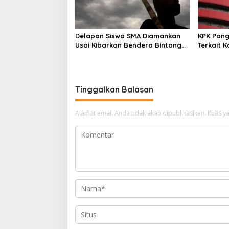
Delapan Siswa SMA Diamankan
KPK Pang
Usai Kibarkan Bendera Bintang
Terkait 
Kejora di Nabire
Tinggalkan Balasan
Alamat email Anda tidak akan dipublikasikan.
Ruas ya