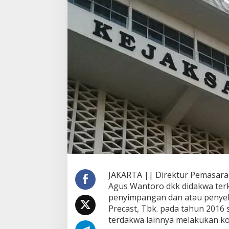
s
u
s
W
a
s
k
i
t
a
B
e
t
o
n
P
r
e
c
JAKARTA || Direktur Pemasaran
a
Agus Wantoro dkk didakwa terk
s
penyimpangan dan atau penye
t
Precast, Tbk. pada tahun 2016
D
terdakwa lainnya melakukan kor
i
d