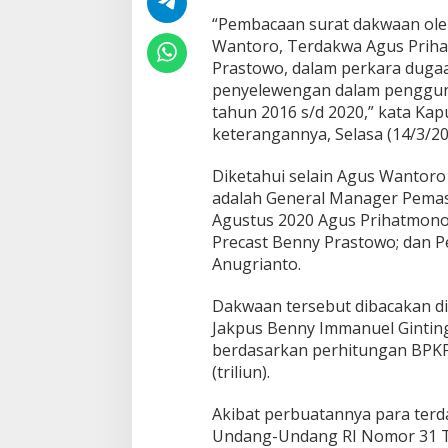
a
“Pembacaan surat dakwaan ol
k
Wantoro, Terdakwa Agus Prih
w
Prastowo, dalam perkara duga
a
penyelewengan dalam pengguna
R
u
tahun 2016 s/d 2020,” kata K
g
keterangannya, Selasa (14/3/20
i
k
Diketahui selain Agus Wantoro
a
adalah General Manager Pemas
n
N
Agustus 2020 Agus Prihatmono;
e
Precast Benny Prastowo; dan 
g
Anugrianto.
a
r
Dakwaan tersebut dibacakan di P
a
R
Jakpus Benny Immanuel Ginti
p
berdasarkan perhitungan BPKP 
2
(triliun).
,
5
Akibat perbuatannya para terdak
T
Undang-Undang RI Nomor 31 T