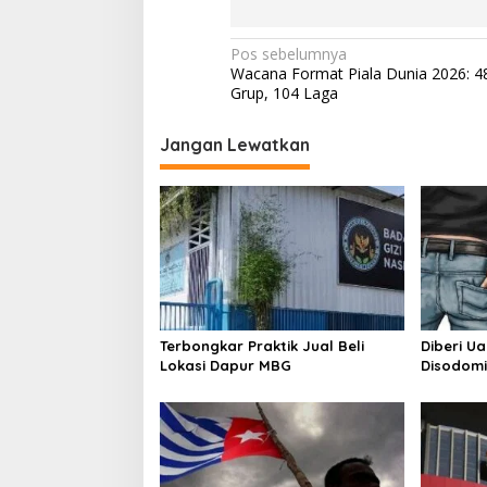
N
Pos sebelumnya
Wacana Format Piala Dunia 2026: 4
a
Grup, 104 Laga
v
i
Jangan Lewatkan
g
a
s
i
p
o
Terbongkar Praktik Jual Beli
Diberi U
s
Lokasi Dapur MBG
Disodomi