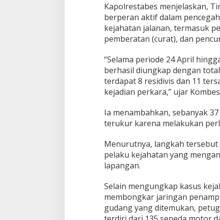
Kapolrestabes menjelaskan, Ti
berperan aktif dalam penceg
kejahatan jalanan, termasuk p
pemberatan (curat), dan pencu
“Selama periode 24 April hingg
berhasil diungkap dengan total
terdapat 8 residivis dan 11 ter
kejadian perkara,” ujar Kombes 
Ia menambahkan, sebanyak 37 p
terukur karena melakukan per
Menurutnya, langkah tersebut
pelaku kejahatan yang menga
lapangan.
Selain mengungkap kasus kejah
membongkar jaringan penampung
gudang yang ditemukan, petu
terdiri dari 135 sepeda motor d