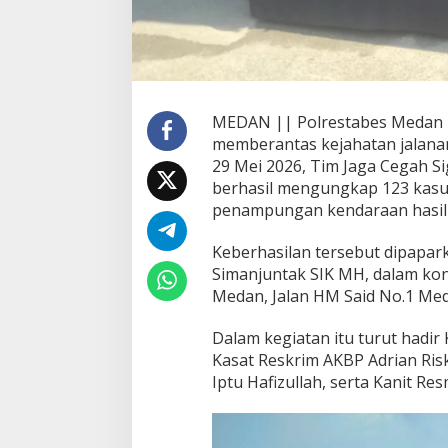
4
5
T
e
r
s
MEDAN || Polrestabes Medan 
a
memberantas kejahatan jalanan.
n
g
29 Mei 2026, Tim Jaga Cegah Si
k
berhasil mengungkap 123 kasu
a
penampungan kendaraan hasil 
D
i
Keberhasilan tersebut dipapar
a
m
Simanjuntak SIK MH, dalam kon
a
Medan, Jalan HM Said No.1 Med
n
k
Dalam kegiatan itu turut hadir
a
Kasat Reskrim AKBP Adrian Ris
n
D
Iptu Hafizullah, serta Kanit Re
a
l
a