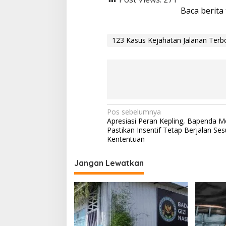
Baca berita
123 Kasus Kejahatan Jalanan Terb
N
Pos sebelumnya
Apresiasi Peran Kepling, Bapenda 
a
Pastikan Insentif Tetap Berjalan Ses
v
Kententuan
i
Jangan Lewatkan
g
a
s
i