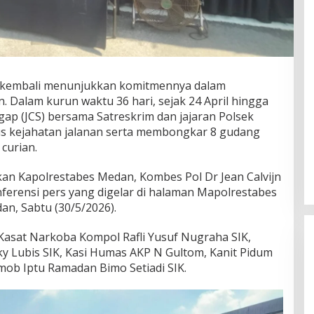
kembali menunjukkan komitmennya dalam
 Dalam kurun waktu 36 hari, sejak 24 April hingga
gap (JCS) bersama Satreskrim dan jajaran Polsek
s kejahatan jalanan serta membongkar 8 gudang
curian.
kan Kapolrestabes Medan, Kombes Pol Dr Jean Calvijn
ferensi pers yang digelar di halaman Mapolrestabes
an, Sabtu (30/5/2026).
 Kasat Narkoba Kompol Rafli Yusuf Nugraha SIK,
ky Lubis SIK, Kasi Humas AKP N Gultom, Kanit Pidum
smob Iptu Ramadan Bimo Setiadi SIK.