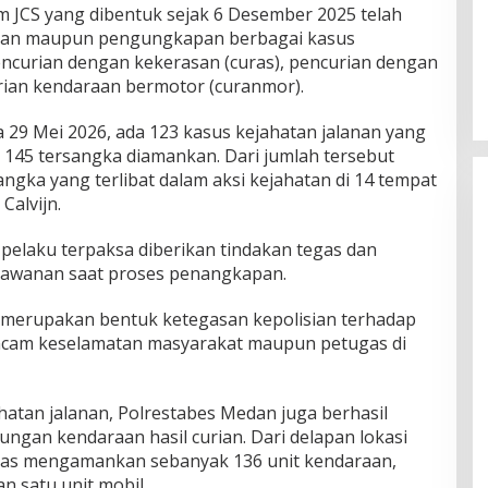
m JCS yang dibentuk sejak 6 Desember 2025 telah
ahan maupun pengungkapan berbagai kasus
encurian dengan kekerasan (curas), pencurian dengan
rian kendaraan bermotor (curanmor).
a 29 Mei 2026, ada 123 kasus kejahatan jalanan yang
 145 tersangka diamankan. Dari jumlah tersebut
sangka yang terlibat dalam aksi kejahatan di 14 tempat
Calvijn.
elaku terpaksa diberikan tindakan tegas dan
lawanan saat proses penangkapan.
 merupakan bentuk ketegasan kepolisian terhadap
ncam keselamatan masyarakat maupun petugas di
atan jalanan, Polrestabes Medan juga berhasil
an kendaraan hasil curian. Dari delapan lokasi
gas mengamankan sebanyak 136 unit kendaraan,
an satu unit mobil.