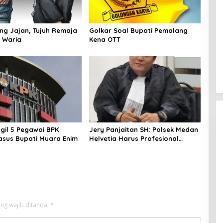
ang Jajan, Tujuh Remaja
Golkar Soal Bupati Pemalang
 Waria
Kena OTT
gil 5 Pegawai BPK
Jery Panjaitan SH: Polsek Medan
Kasus Bupati Muara Enim
Helvetia Harus Profesional
Tangani Kasus Pembobolan
Rumah Disertai Pencurian
ng wajib ditandai
*