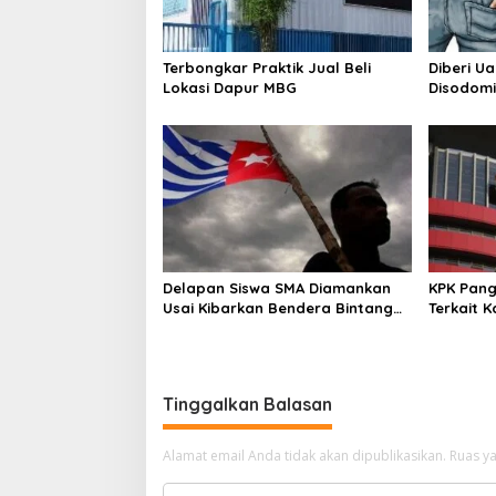
p
o
s
Terbongkar Praktik Jual Beli
Diberi U
Lokasi Dapur MBG
Disodomi
Delapan Siswa SMA Diamankan
KPK Pang
Usai Kibarkan Bendera Bintang
Terkait 
Kejora di Nabire
Tinggalkan Balasan
Alamat email Anda tidak akan dipublikasikan.
Ruas ya