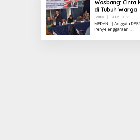
Wasbang: Cinta 
di Tubuh Warga
Politik
|
31 Mei 2026
O
L
MEDAN || Anggota DPRD
E
Penyelenggaraan
H
A
D
I
W
A
S
G
O