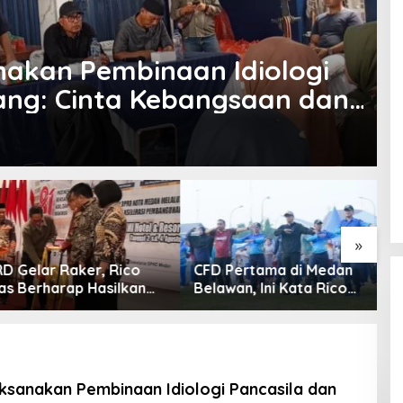
nakan Pembinaan Idiologi
ang: Cinta Kebangsaan dan
Melekat di Tubuh Warga
»
elar Raker, Rico
CFD Pertama di Medan
W
erharap Hasilkan
Belawan, Ini Kata Rico
S
 Lebih Baik untuk
Waas…
akat
ksanakan Pembinaan Idiologi Pancasila dan