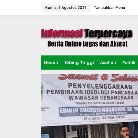
L
Tambahkan Menu
e
Kamis, 6 Agustus 2026
w
a
t
i
k
e
k
o
n
Medan
Tebing Tinggi
Asahan
Politik
t
e
n