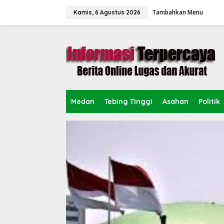
L
Tambahkan Menu
e
Kamis, 6 Agustus 2026
w
a
t
i
k
e
k
o
n
Medan
Tebing Tinggi
Asahan
Politik
t
e
n