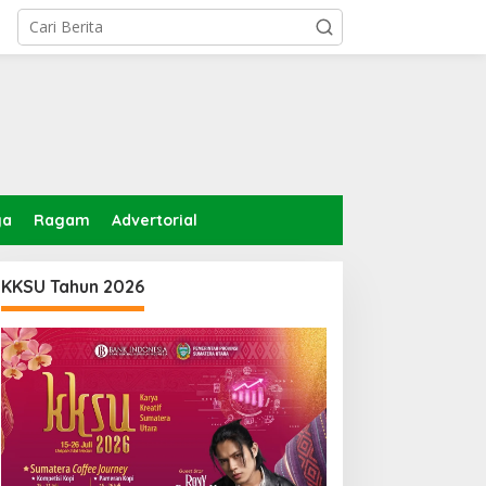
ga
Ragam
Advertorial
KKSU Tahun 2026
erapan Anggaran Dinas
PWI Beri Kesempatan KTA
erkimcikataru Paling
Yang Mati Lebih Dari
uruk, Plh Sekda: Kami
Setahun Diaktifkan
arankan Dievaluasi
Kembali