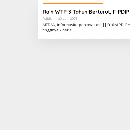
Raih WTP 3 Tahun Berturut, F-PDIP
Politik
|
20 Juni 2023
O
L
MEDAN, informasiterpercaya.com || Fraksi PDI Pe
E
tingginya kinerja
H
A
D
I
W
A
S
G
O