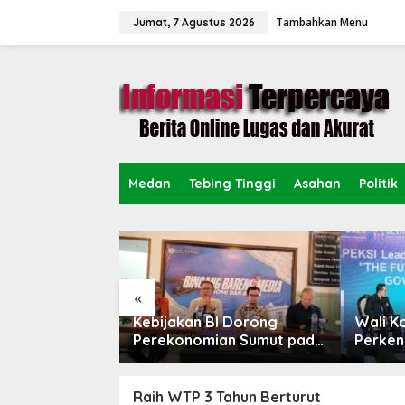
L
Tambahkan Menu
e
Jumat, 7 Agustus 2026
w
a
t
i
k
e
k
o
n
Medan
Tebing Tinggi
Asahan
Politik
t
e
n
«
sempatan KTA
Kebijakan BI Dorong
Wali K
bih Dari
Perekonomian Sumut pada
Perken
ktifkan
Triwulan II Tahun 2026
Forum 
Raih WTP 3 Tahun Berturut