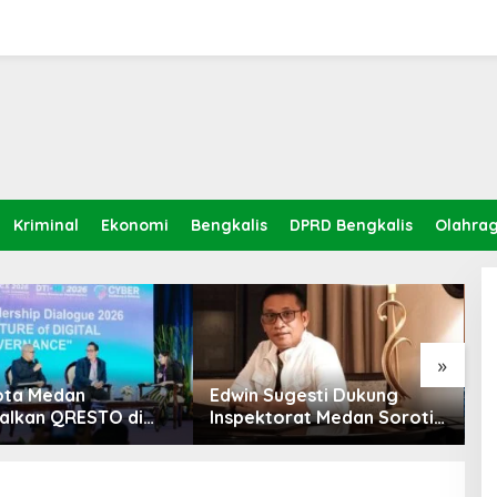
Kriminal
Ekonomi
Bengkalis
DPRD Bengkalis
Olahra
»
ota Medan
Edwin Sugesti Dukung
S
alkan QRESTO di
Inspektorat Medan Soroti
P
Apeksi
Kinerja Kadis
B
Perkimcikataru Terkait
S
Rendahnya Serapan