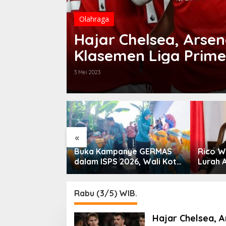
Olahraga
Hajar Chelsea, Arse
Klasemen Liga Primer
3 Mei 2023
«
nerasi Bebas
Buka Kampanye GERMAS
Rico W
li Kota
dalam ISPS 2026, Wali Kota
Lurah 
i Dorong
Tebingtinggi Apresiasi
 SP3 Catin
Penurunan Stunting
Rabu (3/5) WIB.
Hajar Chelsea, 