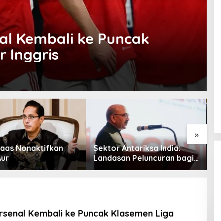
nal Kembali ke Puncak
 Inggris
»
aas Nonaktifkan
Sektor Antariksa India:
C
Aur
Landasan Peluncuran bagi
M
Kemitraan Global
P
P
Arsenal Kembali ke Puncak Klasemen Liga