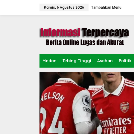
L
Tambahkan Menu
e
Kamis, 6 Agustus 2026
w
a
t
i
k
e
k
o
n
Medan
Tebing Tinggi
Asahan
Politik
t
e
n