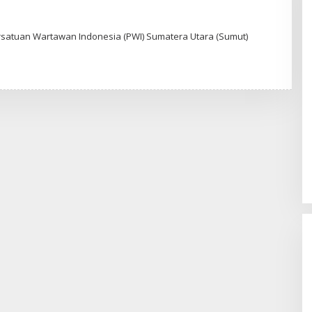
O
L
satuan Wartawan Indonesia (PWI) Sumatera Utara (Sumut)
E
H
A
D
I
W
A
S
G
O