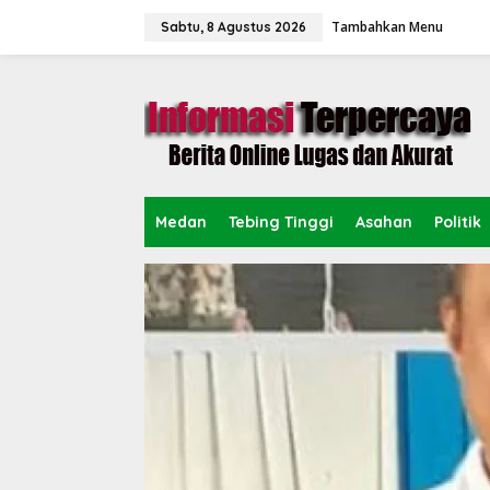
L
Tambahkan Menu
e
Sabtu, 8 Agustus 2026
w
a
t
i
k
e
k
o
n
Medan
Tebing Tinggi
Asahan
Politik
t
e
n