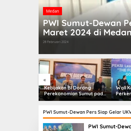
Medan
PWI Sumut-Dewan Pe
Maret 2024 di Meda
28 Februari 2024
«
sempatan KTA
Kebijakan BI Dorong
Wali K
bih Dari
Perekonomian Sumut pada
Perken
ktifkan
Triwulan II Tahun 2026
Forum 
PWI Sumut-Dewan Pers Siap Gelar UK
PWI Sumut-Dewan