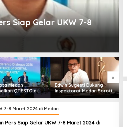
rs Siap Gelar UKW 7-8
n
»
ota Medan
Edwin Sugesti Dukung
S
alkan QRESTO di
Inspektorat Medan Soroti
P
Apeksi
Kinerja Kadis
B
Perkimcikataru Terkait
S
Rendahnya Serapan
W 7-8 Maret 2024 di Medan
Anggaran
 Pers Siap Gelar UKW 7-8 Maret 2024 di