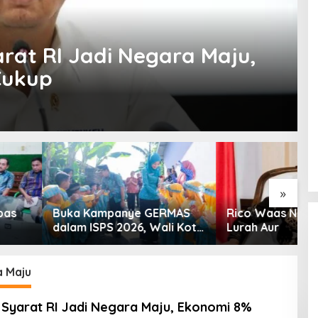
at RI Jadi Negara Maju,
Cukup
»
Kampanye GERMAS
Rico Waas Nonaktifkan
S
ISPS 2026, Wali Kota
Lurah Aur
L
inggi Apresiasi
K
nan Stunting
a Maju
Syarat RI Jadi Negara Maju, Ekonomi 8%