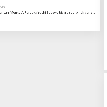
2025
O
L
angan (Menkeu), Purbaya Yudhi Sadewa bicara soal pihak yang
E
H
A
D
I
W
A
S
G
O