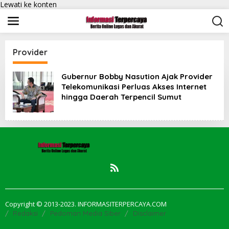
Lewati ke konten
Provider
Gubernur Bobby Nasution Ajak Provider
Telekomunikasi Perluas Akses Internet
hingga Daerah Terpencil Sumut
Copyright © 2013-2023. INFORMASITERPERCAYA.COM
Redaksi
Pedoman Media Siber
Disclaimer