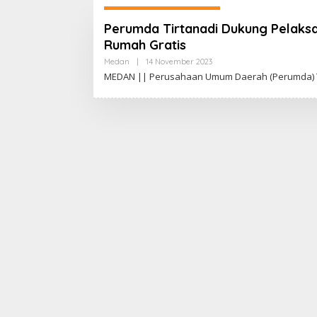
Perumda Tirtanadi Dukung Pelaks
Rumah Gratis
Medan
|
14 November 2023
O
L
MEDAN || Perusahaan Umum Daerah (Perumda) Ti
E
H
A
D
I
W
A
S
G
O