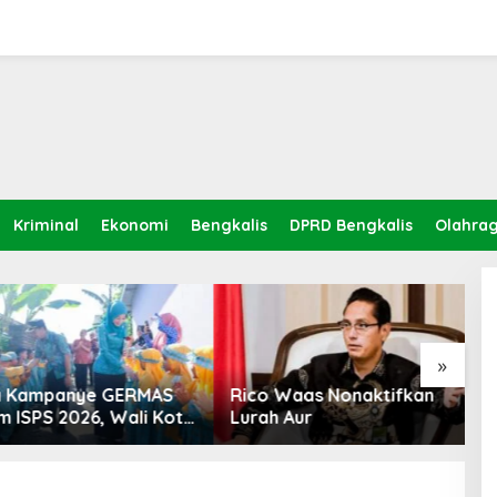
Kriminal
Ekonomi
Bengkalis
DPRD Bengkalis
Olahra
»
Kampanye GERMAS
Rico Waas Nonaktifkan
S
ISPS 2026, Wali Kota
Lurah Aur
L
inggi Apresiasi
K
nan Stunting