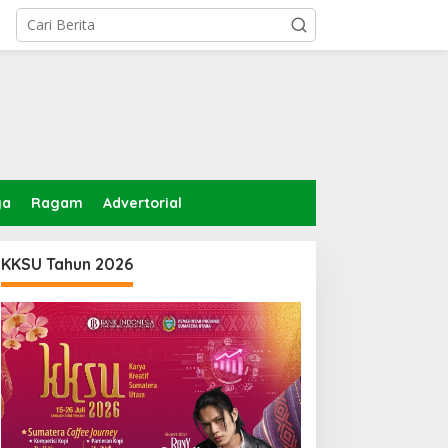
ga
Ragam
Advertorial
KKSU Tahun 2026
ektor Antariksa India:
Edwin Sugesti Dukung
andasan Peluncuran bagi
Inspektorat Medan Soroti
emitraan Global
Kinerja Kadis
Perkimcikataru Terkait
Rendahnya Serapan