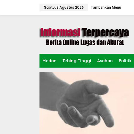
L
Tambahkan Menu
e
Sabtu, 8 Agustus 2026
w
a
t
i
k
e
k
o
n
Medan
Tebing Tinggi
Asahan
Politik
t
e
n