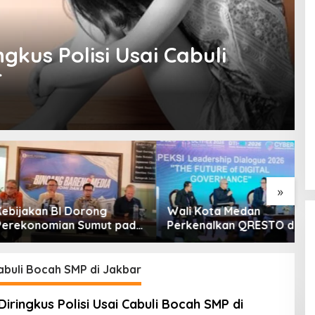
gkus Polisi Usai Cabuli
r
»
kan BI Dorong
Wali Kota Medan
E
nomian Sumut pada
Perkenalkan QRESTO di
I
n II Tahun 2026
Forum Apeksi
K
P
R
Cabuli Bocah SMP di Jakbar
A
Diringkus Polisi Usai Cabuli Bocah SMP di