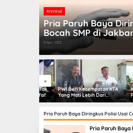
Kriminal
Pria Paruh Baya Dirin
Bocah SMP di Jakba
3 April 2025
«
 Pancasila Tak
PWI Beri Kesempatan KTA
Kebija
aca & Dihafal!
Yang Mati Lebih Dari
Pereko
Setahun Diaktifkan
Triwula
Kembali
Pria Paruh Baya Diringkus Polisi Usai 
Pria Paruh Baya 