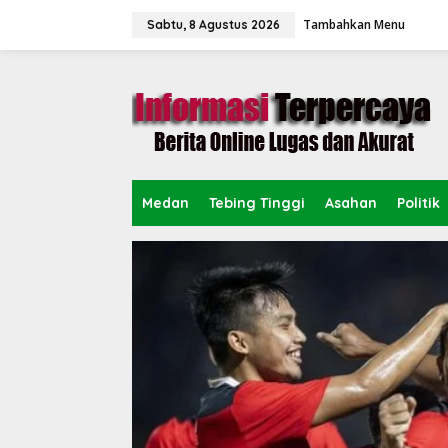
L
Tambahkan Menu
e
Sabtu, 8 Agustus 2026
w
a
t
i
k
e
k
o
n
Medan
Tebing Tinggi
Asahan
Politik
t
e
n