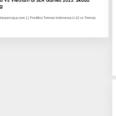
ia Vs Vietnam di SEA Games 2023: Skuad
g
erpercaya.com || Prediksi Timnas Indonesia U-22 vs Timnas