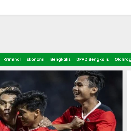
Kriminal
Ekonomi
Bengkalis
DPRD Bengkalis
Olahra