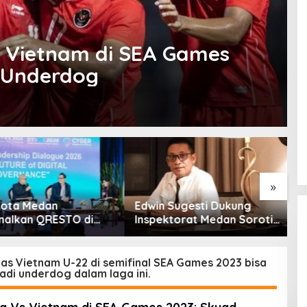
Vs Vietnam di SEA Games
 Underdog
»
ota Medan
Edwin Sugesti Dukung
S
alkan QRESTO di
Inspektorat Medan Soroti
P
Apeksi
Kinerja Kadis
B
Perkimcikataru Terkait
S
Rendahnya Serapan
nas Vietnam U-22 di semifinal SEA Games 2023 bisa
jadi underdog dalam laga ini.
Anggaran