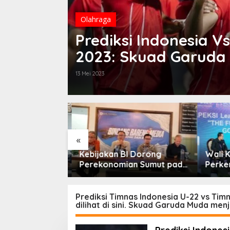
Olahraga
Prediksi Indonesia 
2023: Skuad Garuda
13 Mei 2023
«
sempatan KTA
Kebijakan BI Dorong
Wali K
bih Dari
Perekonomian Sumut pada
Perken
ktifkan
Triwulan II Tahun 2026
Forum 
Prediksi Timnas Indonesia U-22 vs Tim
dilihat di sini. Skuad Garuda Muda men