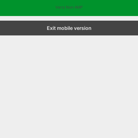
Versi Non AMP
Exit mobile version