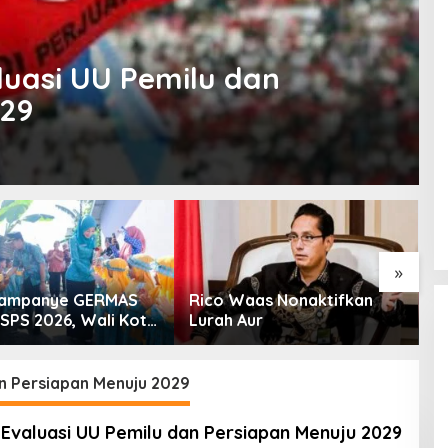
luasi UU Pemilu dan
029
»
Kampanye GERMAS
Rico Waas Nonaktifkan
S
ISPS 2026, Wali Kota
Lurah Aur
L
inggi Apresiasi
K
nan Stunting
an Persiapan Menuju 2029
 Evaluasi UU Pemilu dan Persiapan Menuju 2029