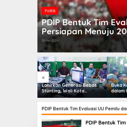
Politik
PDIP Bentuk Tim Eva
Persiapan Menuju 2
30 Mei 2026
«
ti Dukung
Lahirkan Generasi Bebas
Buka 
 Medan Soroti
Stunting, Wali Kota
dalam 
s
Tebingtinggi Dorong
Tebingt
ru Terkait
Optimalisasi SP3 Catin
Penuru
Serapan
PDIP Bentuk Tim Evaluasi UU Pemilu d
PDIP Bentuk Tim