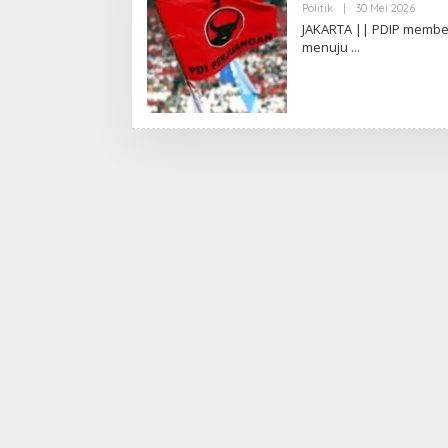
Politik
|
30 Mei 2026
O
L
JAKARTA || PDIP membe
E
menuju
H
A
D
I
W
A
S
G
O