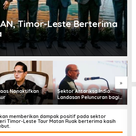
AN, Timor-Leste Berterima
a
»
aas Nonaktifkan
Sektor Antariksa India:
C
Aur
Landasan Peluncuran bagi
M
Kemitraan Global
P
P
kan memberikan dampak positif pada sektor
ri Timor-Leste Taur Matan Ruak berterima kasih
ebut.