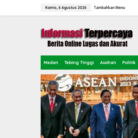
L
Tambahkan Menu
e
Kamis, 6 Agustus 2026
w
a
t
i
k
e
k
o
n
Medan
Tebing Tinggi
Asahan
Politik
t
e
n