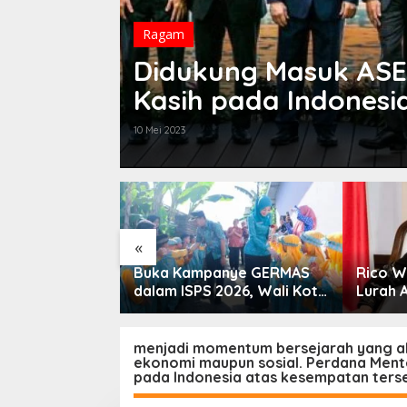
Ragam
Didukung Masuk ASE
Kasih pada Indonesi
10 Mei 2023
«
nerasi Bebas
Buka Kampanye GERMAS
Rico W
li Kota
dalam ISPS 2026, Wali Kota
Lurah 
i Dorong
Tebingtinggi Apresiasi
 SP3 Catin
Penurunan Stunting
menjadi momentum bersejarah yang a
ekonomi maupun sosial. Perdana Mente
pada Indonesia atas kesempatan ters