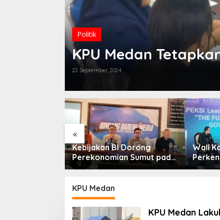
stik
Politik
an
KPU Medan Tetapkan 
22 September 2024
«
sempatan KTA
Kebijakan BI Dorong
Wali K
bih Dari
Perekonomian Sumut pada
Perken
ktifkan
Triwulan II Tahun 2026
Forum 
KPU Medan
KPU Medan Lakuka