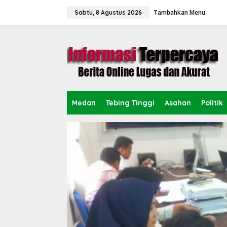
L
Tambahkan Menu
e
Sabtu, 8 Agustus 2026
w
a
t
i
k
e
k
o
n
Medan
Tebing Tinggi
Asahan
Politik
t
e
n